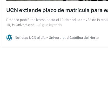
UCN extiende plazo de matrícula para e
Proceso podrá realizarse hasta el 10 de abril, a través de la m
UCN
19, la Universidad …
Sigue leyendo
extiende
plazo
Noticias UCN al día - Universidad Católica del Norte
de
matrícula
para
estudiantes
antiguos