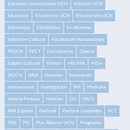
Ediciones Universitarias UCN
Editorial UCN
Educación
Encuentros UCN
Encuéntrate UCN
Entrevistas
Estudiantes
Ex-Alumnos
Extensión Cultural
Facultad de Humanidades
FEUCN
FPCT
Funcionarios
Galería
Galpón Cultural
Género
HEUMA
I+D+i
IAUCN
IIAM
Inclusión
Innovación
Internacional
Investigación
IPP
Medicina
Noticia Portada
Noticias
OIJ
PACE
PAR Explora
Pastoral
Pastoral Coquimbo
PCT
PDE
PEI
Plan Retorno UCN
Posgrados