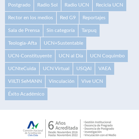
Postgrado
Radio Sol
Radio UCN
Recicla UCN
Rector en los medios
Red G9
Reportajes
Sala de Prensa
Sin categoría
Tarpuq
Teología-Afta
UCN+Sustentable
UCN-Constituyente
UCN al Día
UCN Coquimbo
UCNteCuida
UCN Virtual
USQAI
VAEA
VilLTI SeMANN
Vinculación
Vive UCN
Éxito Académico