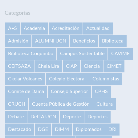
Categorías
A+S
Academia
Acreditación
Actualidad
Admisión
ALUMNI UCN
Beneficios
Biblioteca
Biblioteca Coquimbo
Campus Sustentable
CAVIME
CEITSAZA
Chela Lira
CIAP
Ciencia
CIMET
Ckelar Volcanes
Colegio Electoral
Columnistas
Comité de Dama
Consejo Superior
CPHS
CRUCH
Cuenta Pública de Gestión
Cultura
Debate
DeLTA UCN
Deporte
Deportes
Destacado
DGE
DIMM
Diplomados
DRI