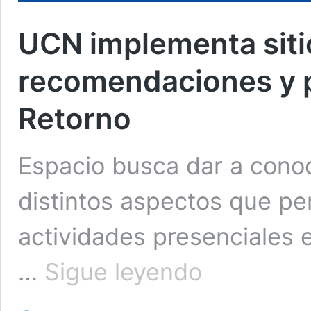
UCN implementa siti
recomendaciones y p
Retorno
Espacio busca dar a conoc
distintos aspectos que pe
actividades presenciales e
UCN
…
Sigue leyendo
implementa
sitio
web