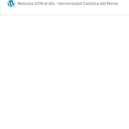
Noticias UCN al día - Universidad Católica del Norte
informativo
con
recomendaciones
y
protocolos
del
Plan
Retorno