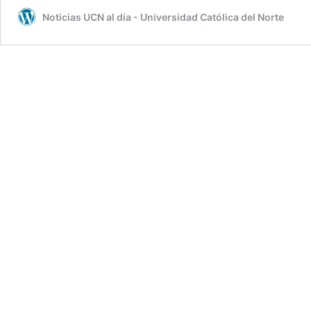
a
Noticias UCN al día - Universidad Católica del Norte
la
Red
Pública
de
Laboratorios
Universitarios
para
diagnóstico
COVID-
19
en
Coquimbo