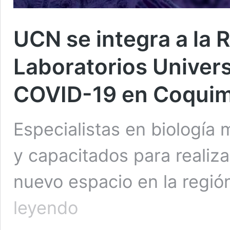
UCN se integra a la 
Laboratorios Univers
COVID-19 en Coqui
Especialistas en biología 
y capacitados para realiza
nuevo espacio en la regi
UCN
leyendo
se
integra