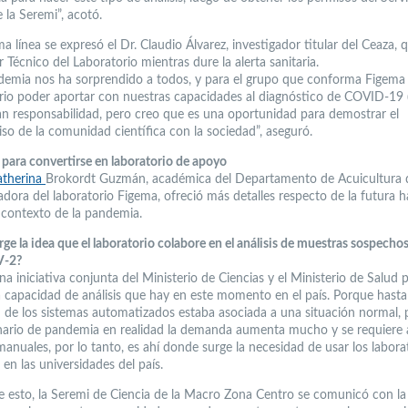
 la Seremi”, acotó.
a línea se expresó el Dr. Claudio Álvarez, investigador titular del Ceaza, 
r Técnico del Laboratorio mientras dure la alerta sanitaria.
demia nos ha sorprendido a todos, y para el grupo que conforma Figema
orio poder aportar con nuestras capacidades al diagnóstico de COVID-19 
an responsabilidad, pero creo que es una oportunidad para demostrar el
o de la comunidad científica con la sociedad”, aseguró.
 para convertirse en laboratorio de apoyo
atherina
Brokordt Guzmán, académica del Departamento de Acuicultura 
dora del laboratorio Figema, ofreció más detalles respecto de la futura ha
l contexto de la pandemia.
e la idea que el laboratorio colabore en el análisis de muestras sospecho
V-2?
na iniciativa conjunta del Ministerio de Ciencias y el Ministerio de Salud
la capacidad de análisis que hay en este momento en el país. Porque hasta 
 de los sistemas automatizados estaba asociada a una situación normal, 
nario de pandemia en realidad la demanda aumenta mucho y se requiere 
anuales, por lo tanto, es ahí donde surge la necesidad de usar los labora
 en las universidades del país.
de esto, la Seremi de Ciencia de la Macro Zona Centro se comunicó con l