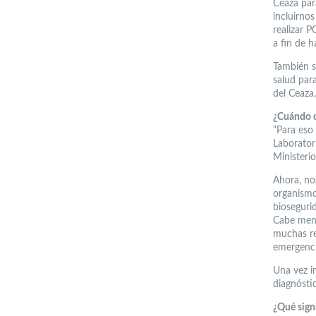
Ceaza par
incluirno
realizar 
a fin de h
También s
salud par
del Ceaza,
¿Cuándo c
“Para eso
Laboratori
Ministerio
Ahora, no
organismo
bioseguri
Cabe menc
muchas re
emergenci
Una vez i
diagnósti
¿Qué signi