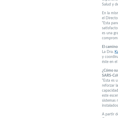
Salud y de
En la mism
el Directo
“Esta pan
satisfact
es una gr
compromis
El camino
La Dra.
K
y coordina
éste en e
¿Cómo surg
SARS-Co
“Esta es u
reforzar 
capacidad
este esce
sistemas m
instalados
A partir 