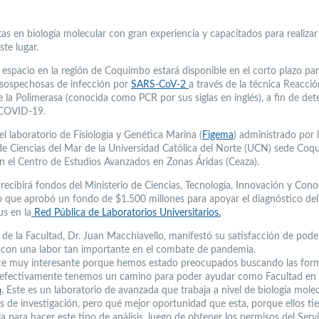
tas en biología molecular con gran experiencia y capacitados para realizar
ste lugar.
espacio en la región de Coquimbo estará disponible en el corto plazo par
sospechosas de infección por
SARS-CoV-2
a través de la técnica Reacci
 la Polimerasa (conocida como PCR por sus siglas en inglés), a fin de de
 COVID-19.
el laboratorio de Fisiología y Genética Marina (
Figema
) administrado por 
de Ciencias del Mar de la Universidad Católica del Norte (UCN) sede Coq
on el Centro de Estudios Avanzados en Zonas Áridas (Ceaza).
 recibirá fondos del Ministerio de Ciencias, Tecnología, Innovación y Con
 que aprobó un fondo de $1.500 millones para apoyar el diagnóstico del
us en la
Red Pública de Laboratorios Universitarios.
 de la Facultad, Dr. Juan Macchiavello, manifestó su satisfacción de pode
 con una labor tan importante en el combate de pandemia.
e muy interesante porque hemos estado preocupados buscando las for
 efectivamente tenemos un camino para poder ayudar como Facultad en
a
. Este es un laboratorio de avanzada que trabaja a nivel de biología mole
as de investigación, pero qué mejor oportunidad que esta, porque ellos ti
a para hacer este tipo de análisis, luego de obtener los permisos del Serv