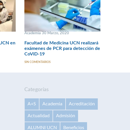
Academia 30 Marzo, 2020
s UCN en
Facultad de Medicina UCN realizará
exámenes de PCR para detección de
CoViD-19
SIN COMENTARIOS
Categorías
A+S
Academia
Acreditación
Actualidad
Admisión
ALUMNI UCN
Beneficios