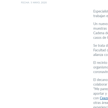
FECHA: 5 MAYO, 2020
Especialis
trabajan e
Un nuevo 
muestras 
Cadena de
casos de
Se trata d
Facultad 
alianza c
El recinto
organismo
coronavir
El decano
colaborar
“Me parec
aportar y
con
Ceaz
otras áre
experienci