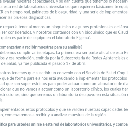
a evaluar nuestras capacidades, y se dan cuenta que tenemos lo necesari
s a esta red de laboratorios universitarios que requieren básicamente equi
PCR en tiempo real, gabinetes de bioseguridad, y una serie de implemento
acer las pruebas diagnósticas.
e requería tener al menos un bioquímico o algunos profesionales del área
a ser considerados, y nosotros contamos con un bioquímico que es Claud
 quien es parte del equipo en el laboratorio Figema”.
omenzarían a recibir muestras para su análisis?
 debemos cumplir varias etapas. La primera era ser parte oficial de esta R
os y esa resolución, emitida por la Subsecretaria de Redes Asistenciales d
 de Salud, ya fue publicada el pasado 17 de abril.
sotros tenemos que suscribir un convenio con el Servicio de Salud Coqu
 que de forma paralela nos está ayudando a implementar los protocolos
dad que son súper estrictos para poder actuar como un laboratorio de di
ionar que no vamos a actuar como un laboratorio clínico, los cuales tie
stricciones, sino que seremos un laboratorio de apoyo en esta situación 
a.
mplementados estos protocolos y que se validen nuestras capacidades té
co, comenzaremos a recibir y a analizar muestras de la región.
fica para ustedes unirse a esta red de laboratorios universitarios, y comba