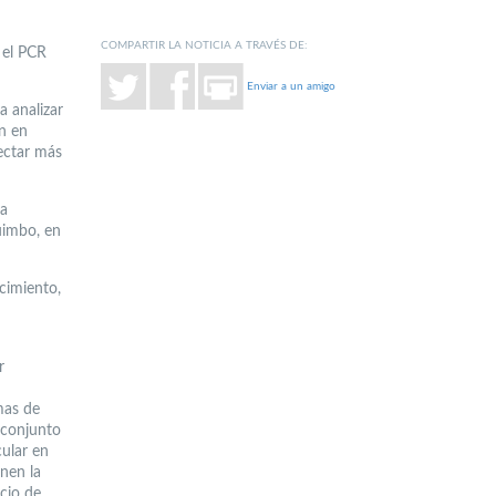
COMPARTIR LA NOTICIA A TRAVÉS DE:
 el PCR
Enviar a un amigo
a analizar
ón en
tectar más
la
uimbo, en
ocimiento,
r
mas de
 conjunto
cular en
enen la
icio de