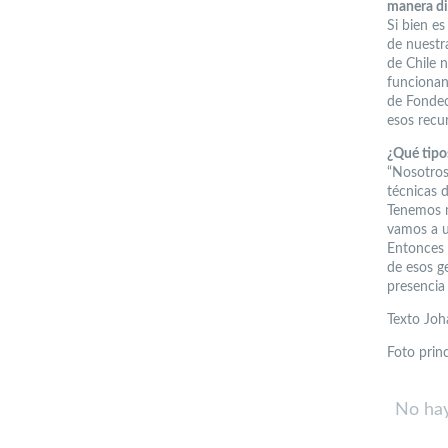
manera di
Si bien e
de nuestra
de Chile 
funcionan
de Fondec
esos recu
¿Qué tipo
“Nosotros
técnicas d
Tenemos m
vamos a u
Entonces 
de esos g
presencia
Texto Joh
Foto prin
No hay