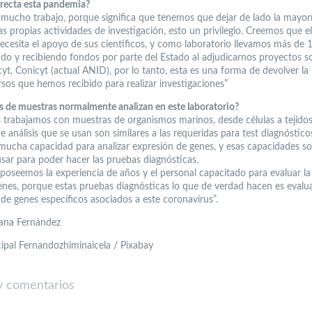
recta esta pandemia?
s mucho trabajo, porque significa que tenemos que dejar de lado la mayor
s propias actividades de investigación, esto un privilegio. Creemos que e
necesita el apoyo de sus científicos, y como laboratorio llevamos más de 
do y recibiendo fondos por parte del Estado al adjudicarnos proyectos s
yt, Conicyt (actual ANID), por lo tanto, esta es una forma de devolver l
rsos que hemos recibido para realizar investigaciones”
s de muestras normalmente analizan en este laboratorio?
 trabajamos con muestras de organismos marinos, desde células a tejidos,
e análisis que se usan son similares a las requeridas para test diagnóstico
ucha capacidad para analizar expresión de genes, y esas capacidades so
sar para poder hacer las pruebas diagnósticas.
poseemos la experiencia de años y el personal capacitado para evaluar la
enes, porque estas pruebas diagnósticas lo que de verdad hacen es evalua
 de genes específicos asociados a este coronavirus”.
ana Fernández
cipal Fernandozhiminaicela / Pixabay
 comentarios