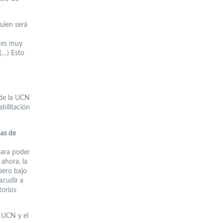
quien será
 es muy
(…) Esto
de la UCN
bilitación
sas de
 para poder
ahora, la
pero bajo
acudir a
torios
a UCN y el