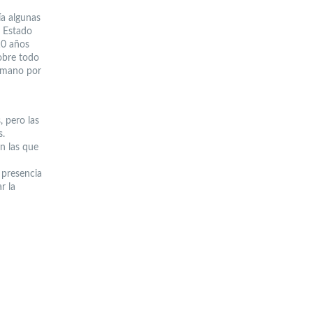
ía algunas
l Estado
10 años
obre todo
a mano por
 pero las
s.
n las que
 presencia
r la