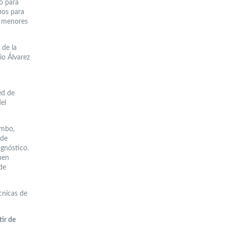
o para
pos para
s menores
 de la
io Álvarez
ed de
el
imbo,
 de
agnóstico.
nen
de
cnicas de
tir de