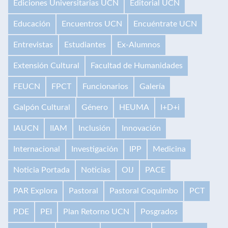
Ediciones Universitarias UCN
Editorial UCN
Educación
Encuentros UCN
Encuéntrate UCN
Entrevistas
Estudiantes
Ex-Alumnos
Extensión Cultural
Facultad de Humanidades
FEUCN
FPCT
Funcionarios
Galería
Galpón Cultural
Género
HEUMA
I+D+i
IAUCN
IIAM
Inclusión
Innovación
Internacional
Investigación
IPP
Medicina
Noticia Portada
Noticias
OIJ
PACE
PAR Explora
Pastoral
Pastoral Coquimbo
PCT
PDE
PEI
Plan Retorno UCN
Posgrados