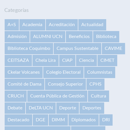
Categorías
A+S
Academia
Acreditación
Actualidad
Admisión
ALUMNI UCN
Beneficios
Biblioteca
Biblioteca Coquimbo
Campus Sustentable
CAVIME
CEITSAZA
Chela Lira
CIAP
Ciencia
CIMET
Ckelar Volcanes
Colegio Electoral
Columnistas
Comité de Dama
Consejo Superior
CPHS
CRUCH
Cuenta Pública de Gestión
Cultura
Debate
DeLTA UCN
Deporte
Deportes
Destacado
DGE
DIMM
Diplomados
DRI