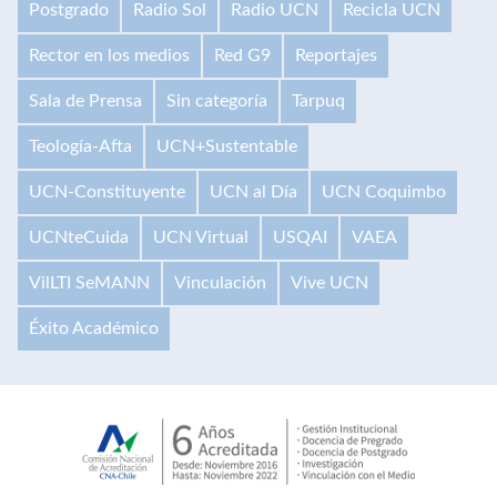
Postgrado
Radio Sol
Radio UCN
Recicla UCN
Rector en los medios
Red G9
Reportajes
Sala de Prensa
Sin categoría
Tarpuq
Teología-Afta
UCN+Sustentable
UCN-Constituyente
UCN al Día
UCN Coquimbo
UCNteCuida
UCN Virtual
USQAI
VAEA
VilLTI SeMANN
Vinculación
Vive UCN
Éxito Académico