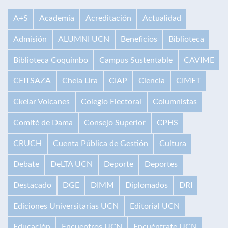
A+S
Academia
Acreditación
Actualidad
Admisión
ALUMNI UCN
Beneficios
Biblioteca
Biblioteca Coquimbo
Campus Sustentable
CAVIME
CEITSAZA
Chela Lira
CIAP
Ciencia
CIMET
Ckelar Volcanes
Colegio Electoral
Columnistas
Comité de Dama
Consejo Superior
CPHS
CRUCH
Cuenta Pública de Gestión
Cultura
Debate
DeLTA UCN
Deporte
Deportes
Destacado
DGE
DIMM
Diplomados
DRI
Ediciones Universitarias UCN
Editorial UCN
Educación
Encuentros UCN
Encuéntrate UCN