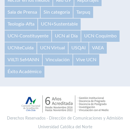
Rector en los medios
Red G9
Reportajes
Sala de Prensa
Sin categoría
Tarpuq
Teología-Afta
UCN+Sustentable
UCN-Constituyente
UCN al Día
UCN Coquimbo
UCNteCuida
UCN Virtual
USQAI
VAEA
VilLTI SeMANN
Vinculación
Vive UCN
Éxito Académico
Derechos Reservados · Dirección de Comunicaciones y Admisión
Universidad Católica del Norte