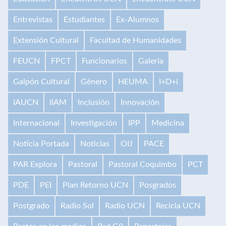
Entrevistas
Estudiantes
Ex-Alumnos
Extensión Cultural
Facultad de Humanidades
FEUCN
FPCT
Funcionarios
Galería
Galpón Cultural
Género
HEUMA
I+D+i
IAUCN
IIAM
Inclusión
Innovación
Internacional
Investigación
IPP
Medicina
Noticia Portada
Noticias
OIJ
PACE
PAR Explora
Pastoral
Pastoral Coquimbo
PCT
PDE
PEI
Plan Retorno UCN
Posgrados
Postgrado
Radio Sol
Radio UCN
Recicla UCN