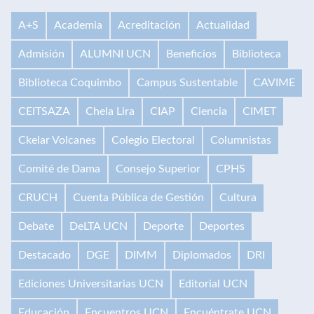
A+S
Academia
Acreditación
Actualidad
Admisión
ALUMNI UCN
Beneficios
Biblioteca
Biblioteca Coquimbo
Campus Sustentable
CAVIME
CEITSAZA
Chela Lira
CIAP
Ciencia
CIMET
Ckelar Volcanes
Colegio Electoral
Columnistas
Comité de Dama
Consejo Superior
CPHS
CRUCH
Cuenta Pública de Gestión
Cultura
Debate
DeLTA UCN
Deporte
Deportes
Destacado
DGE
DIMM
Diplomados
DRI
Ediciones Universitarias UCN
Editorial UCN
Educación
Encuentros UCN
Encuéntrate UCN