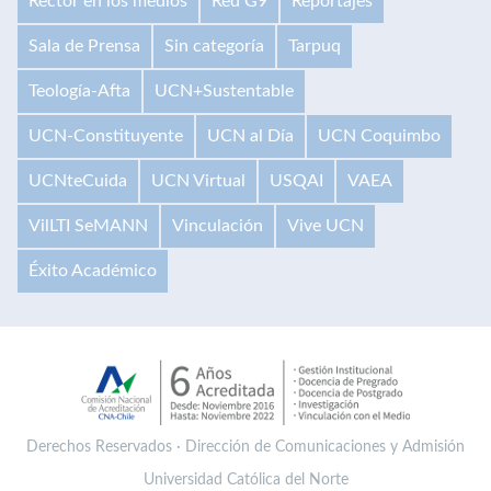
Rector en los medios
Red G9
Reportajes
Sala de Prensa
Sin categoría
Tarpuq
Teología-Afta
UCN+Sustentable
UCN-Constituyente
UCN al Día
UCN Coquimbo
UCNteCuida
UCN Virtual
USQAI
VAEA
VilLTI SeMANN
Vinculación
Vive UCN
Éxito Académico
Derechos Reservados · Dirección de Comunicaciones y Admisión
Universidad Católica del Norte