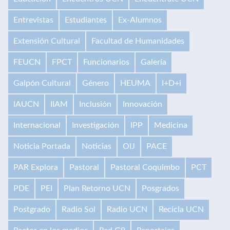
Entrevistas
Estudiantes
Ex-Alumnos
Extensión Cultural
Facultad de Humanidades
FEUCN
FPCT
Funcionarios
Galería
Galpón Cultural
Género
HEUMA
I+D+i
IAUCN
IIAM
Inclusión
Innovación
Internacional
Investigación
IPP
Medicina
Noticia Portada
Noticias
OIJ
PACE
PAR Explora
Pastoral
Pastoral Coquimbo
PCT
PDE
PEI
Plan Retorno UCN
Posgrados
Postgrado
Radio Sol
Radio UCN
Recicla UCN