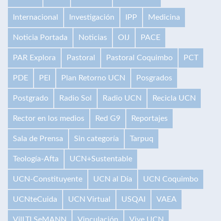
Internacional
Investigación
IPP
Medicina
Noticia Portada
Noticias
OIJ
PACE
PAR Explora
Pastoral
Pastoral Coquimbo
PCT
PDE
PEI
Plan Retorno UCN
Posgrados
Postgrado
Radio Sol
Radio UCN
Recicla UCN
Rector en los medios
Red G9
Reportajes
Sala de Prensa
Sin categoría
Tarpuq
Teología-Afta
UCN+Sustentable
UCN-Constituyente
UCN al Día
UCN Coquimbo
UCNteCuida
UCN Virtual
USQAI
VAEA
VilLTI SeMANN
Vinculación
Vive UCN