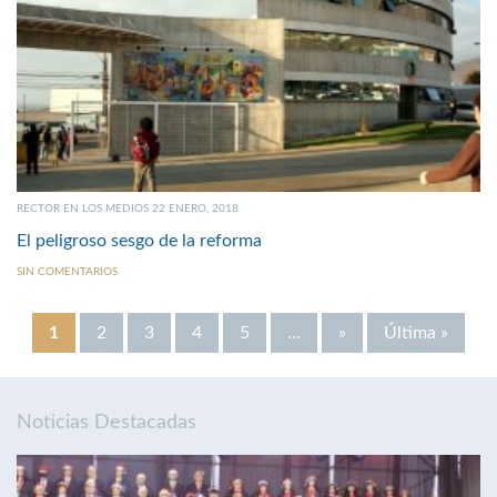
RECTOR EN LOS MEDIOS 22 ENERO, 2018
El peligroso sesgo de la reforma
SIN COMENTARIOS
1
2
3
4
5
...
»
Última »
Noticias Destacadas