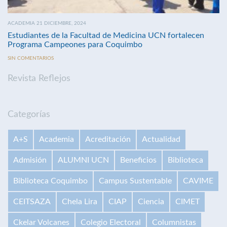
ACADEMIA 21 DICIEMBRE, 2024
Estudiantes de la Facultad de Medicina UCN fortalecen
Programa Campeones para Coquimbo
SIN COMENTARIOS
Revista Reflejos
Categorías
A+S
Academia
Acreditación
Actualidad
Admisión
ALUMNI UCN
Beneficios
Biblioteca
Biblioteca Coquimbo
Campus Sustentable
CAVIME
CEITSAZA
Chela Lira
CIAP
Ciencia
CIMET
Ckelar Volcanes
Colegio Electoral
Columnistas