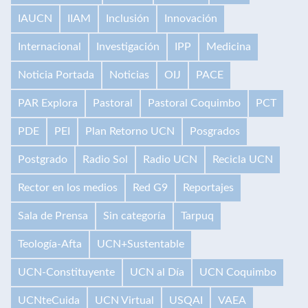
IAUCN
IIAM
Inclusión
Innovación
Internacional
Investigación
IPP
Medicina
Noticia Portada
Noticias
OIJ
PACE
PAR Explora
Pastoral
Pastoral Coquimbo
PCT
PDE
PEI
Plan Retorno UCN
Posgrados
Postgrado
Radio Sol
Radio UCN
Recicla UCN
Rector en los medios
Red G9
Reportajes
Sala de Prensa
Sin categoría
Tarpuq
Teología-Afta
UCN+Sustentable
UCN-Constituyente
UCN al Día
UCN Coquimbo
UCNteCuida
UCN Virtual
USQAI
VAEA