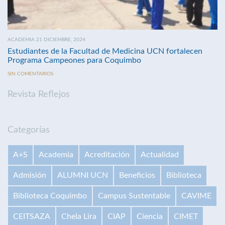
ACADEMIA 21 DICIEMBRE, 2024
Estudiantes de la Facultad de Medicina UCN fortalecen
Programa Campeones para Coquimbo
SIN COMENTARIOS
Revista Reflejos
Categorías
A+S
Academia
Acreditación
Actualidad
Admisión
ALUMNI UCN
Beneficios
Biblioteca
Biblioteca Coquimbo
Campus Sustentable
CAVIME
CEITSAZA
Chela Lira
CIAP
Ciencia
CIMET