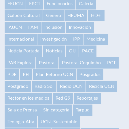
FEUCN
FPCT
Funcionarios
Galería
Galpón Cultural
Género
HEUMA
I+D+i
IAUCN
IIAM
Inclusión
Innovación
Internacional
Investigación
IPP
Medicina
Noticia Portada
Noticias
OIJ
PACE
PAR Explora
Pastoral
Pastoral Coquimbo
PCT
PDE
PEI
Plan Retorno UCN
Posgrados
Postgrado
Radio Sol
Radio UCN
Recicla UCN
Rector en los medios
Red G9
Reportajes
Sala de Prensa
Sin categoría
Tarpuq
Teología-Afta
UCN+Sustentable