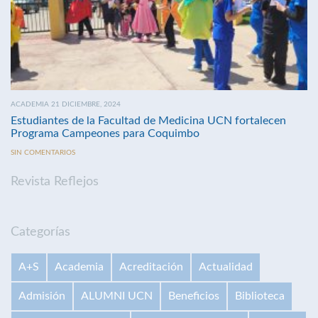
ACADEMIA 21 DICIEMBRE, 2024
Estudiantes de la Facultad de Medicina UCN fortalecen
Programa Campeones para Coquimbo
SIN COMENTARIOS
Revista Reflejos
Categorías
A+S
Academia
Acreditación
Actualidad
Admisión
ALUMNI UCN
Beneficios
Biblioteca