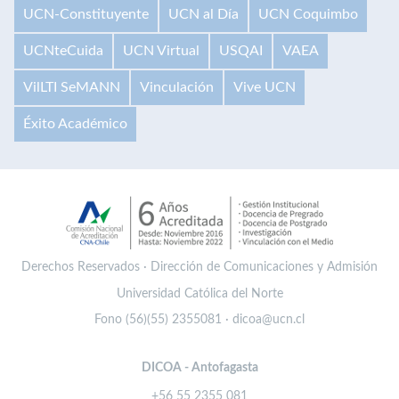
UCN-Constituyente
UCN al Día
UCN Coquimbo
UCNteCuida
UCN Virtual
USQAI
VAEA
VilLTI SeMANN
Vinculación
Vive UCN
Éxito Académico
Derechos Reservados · Dirección de Comunicaciones y Admisión
Universidad Católica del Norte
Fono (56)(55) 2355081 · dicoa@ucn.cl
DICOA - Antofagasta
+56 55 2355 081