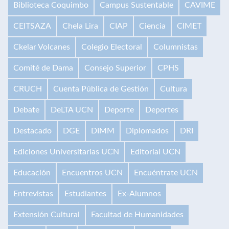
Biblioteca Coquimbo
Campus Sustentable
CAVIME
CEITSAZA
Chela Lira
CIAP
Ciencia
CIMET
Ckelar Volcanes
Colegio Electoral
Columnistas
Comité de Dama
Consejo Superior
CPHS
CRUCH
Cuenta Pública de Gestión
Cultura
Debate
DeLTA UCN
Deporte
Deportes
Destacado
DGE
DIMM
Diplomados
DRI
Ediciones Universitarias UCN
Editorial UCN
Educación
Encuentros UCN
Encuéntrate UCN
Entrevistas
Estudiantes
Ex-Alumnos
Extensión Cultural
Facultad de Humanidades