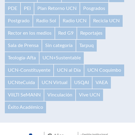
PDE
PEI
Plan Retorno UCN
Posgrados
Postgrado
Radio Sol
Radio UCN
Recicla UCN
Rector en los medios
Red G9
Reportajes
Sala de Prensa
Sin categoría
Tarpuq
Teología-Afta
UCN+Sustentable
UCN-Constituyente
UCN al Día
UCN Coquimbo
UCNteCuida
UCN Virtual
USQAI
VAEA
VilLTI SeMANN
Vinculación
Vive UCN
Éxito Académico