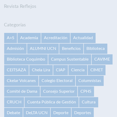
Revista Reflejos
Categorías
A+S
Academia
Acreditación
Actualidad
Admisión
ALUMNI UCN
Beneficios
Biblioteca
Biblioteca Coquimbo
Campus Sustentable
CAVIME
CEITSAZA
Chela Lira
CIAP
Ciencia
CIMET
Ckelar Volcanes
Colegio Electoral
Columnistas
Comité de Dama
Consejo Superior
CPHS
CRUCH
Cuenta Pública de Gestión
Cultura
Debate
DeLTA UCN
Deporte
Deportes