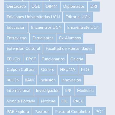
Destacado
DGE
DIMM
Diplomados
DRI
Ediciones Universitarias UCN
Editorial UCN
Educación
Encuentros UCN
Encuéntrate UCN
Entrevistas
Estudiantes
Ex-Alumnos
Extensión Cultural
Facultad de Humanidades
FEUCN
FPCT
Funcionarios
Galería
Galpón Cultural
Género
HEUMA
I+D+i
IAUCN
IIAM
Inclusión
Innovación
Internacional
Investigación
IPP
Medicina
Noticia Portada
Noticias
OIJ
PACE
PAR Explora
Pastoral
Pastoral Coquimbo
PCT