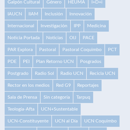
Galpón Cultural
Género
HEUMA
I+D+i
IAUCN
IIAM
Inclusión
Innovación
Internacional
Investigación
IPP
Medicina
Noticia Portada
Noticias
OIJ
PACE
PAR Explora
Pastoral
Pastoral Coquimbo
PCT
PDE
PEI
Plan Retorno UCN
Posgrados
Postgrado
Radio Sol
Radio UCN
Recicla UCN
Rector en los medios
Red G9
Reportajes
Sala de Prensa
Sin categoría
Tarpuq
Teología-Afta
UCN+Sustentable
UCN-Constituyente
UCN al Día
UCN Coquimbo