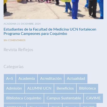
ACADEMIA 21 DICIEMBRE, 2024
Estudiantes de la Facultad de Medicina UCN fortalecen
Programa Campeones para Coquimbo
SIN COMENTARIOS
Revista Reflejos
Categorías
A+S
Academia
Acreditación
Actualidad
Admisión
ALUMNI UCN
Beneficios
Biblioteca
Biblioteca Coquimbo
Campus Sustentable
CAVIME