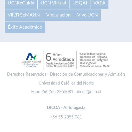
UCNteCuida
UCN Virtual
USQAI
VAEA
VilLTI SeMANN
Vinculación
Vive UCN
Éxito Académico
Derechos Reservados · Dirección de Comunicaciones y Admisión
Universidad Católica del Norte
Fono (56)(55) 2355081 · dicoa@ucn.cl
DICOA - Antofagasta
+56 55 2355 081