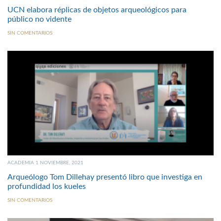
UCN elabora réplicas de objetos arqueológicos para
público no vidente
SIN COMENTARIOS
ACADEMIA 1 NOVIEMBRE, 2021
Arqueólogo Tom Dillehay presentó libro que investiga en
profundidad los kueles
SIN COMENTARIOS