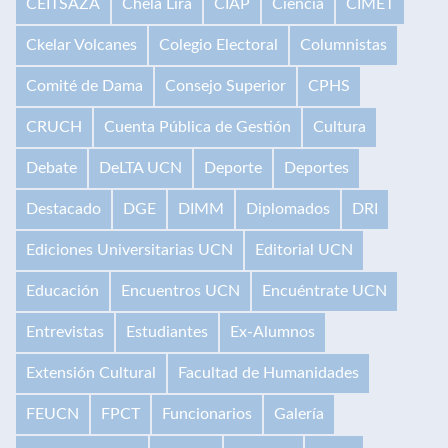
CEITSAZA
Chela Lira
CIAP
Ciencia
CIMET
Ckelar Volcanes
Colegio Electoral
Columnistas
Comité de Dama
Consejo Superior
CPHS
CRUCH
Cuenta Pública de Gestión
Cultura
Debate
DeLTA UCN
Deporte
Deportes
Destacado
DGE
DIMM
Diplomados
DRI
Ediciones Universitarias UCN
Editorial UCN
Educación
Encuentros UCN
Encuéntrate UCN
Entrevistas
Estudiantes
Ex-Alumnos
Extensión Cultural
Facultad de Humanidades
FEUCN
FPCT
Funcionarios
Galería