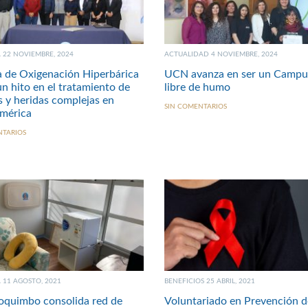
22 NOVIEMBRE, 2024
ACTUALIDAD 4 NOVIEMBRE, 2024
 de Oxigenación Hiperbárica
UCN avanza en ser un Camp
n hito en el tratamiento de
libre de humo
 y heridas complejas en
SIN COMENTARIOS
mérica
NTARIOS
11 AGOSTO, 2021
BENEFICIOS 25 ABRIL, 2021
quimbo consolida red de
Voluntariado en Prevención d