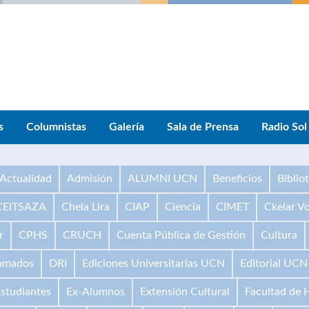
s
Columnistas
Galería
Sala de Prensa
Radio Sol
Actualidad
Admisión
ALUMNI UCN
Beneficios
Biblio
CEITSAZA
Chela Lira
CIAP
Ciencia
CIMET
Ckelar V
r
CPHS
CRUCH
Cuenta Pública de Gestión
Cultura
omados
DRI
Ediciones Universitarias UCN
Editorial UCN
studiantes
Ex-Alumnos
Extensión Cultural
Facultad de