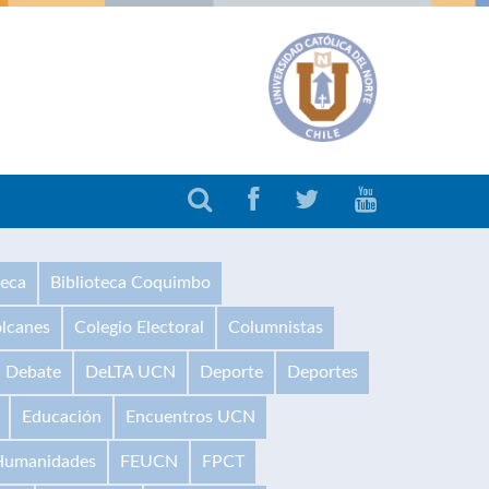
teca
Biblioteca Coquimbo
olcanes
Colegio Electoral
Columnistas
Debate
DeLTA UCN
Deporte
Deportes
Educación
Encuentros UCN
 Humanidades
FEUCN
FPCT