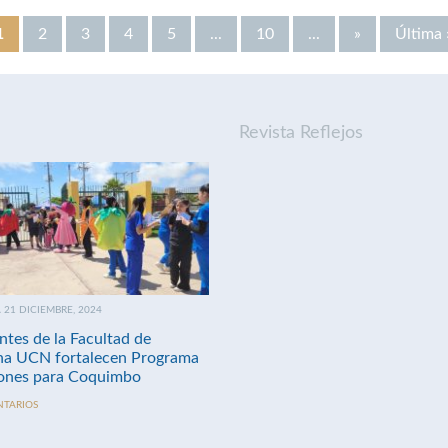
1
2
3
4
5
...
10
...
»
Última 
Revista Reflejos
21 DICIEMBRE, 2024
ntes de la Facultad de
na UCN fortalecen Programa
nes para Coquimbo
NTARIOS