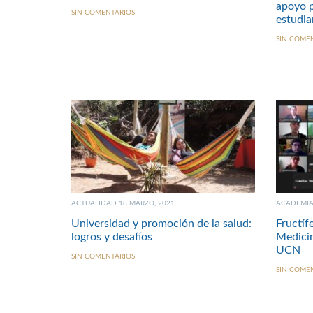
apoyo p
SIN COMENTARIOS
estudia
SIN COME
ACTUALIDAD 18 MARZO, 2021
ACADEMIA 
Universidad y promoción de la salud:
Fructíf
logros y desafíos
Medicin
UCN
SIN COMENTARIOS
SIN COME