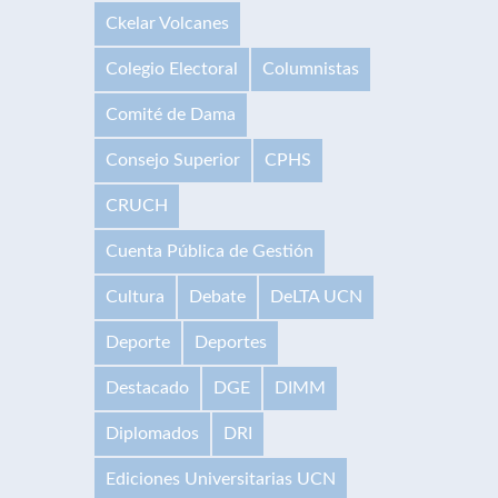
Ckelar Volcanes
Colegio Electoral
Columnistas
Comité de Dama
Consejo Superior
CPHS
CRUCH
Cuenta Pública de Gestión
Cultura
Debate
DeLTA UCN
Deporte
Deportes
Destacado
DGE
DIMM
Diplomados
DRI
Ediciones Universitarias UCN