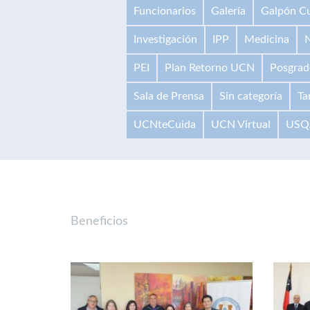
Funcionarios
Galería
Galpón Cu
Investigación
IPP
Medicina
N
PEI
Plan Retorno UCN
Posgrad
Sala de Prensa
Sin categoría
Ta
UCNteCuida
UCN Virtual
USQ
Beneficios