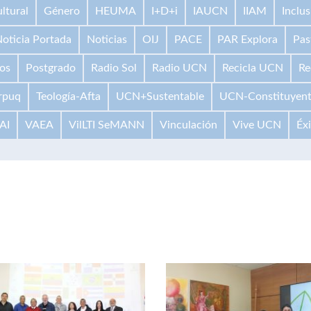
ltural
Género
HEUMA
I+D+i
IAUCN
IIAM
Inclus
oticia Portada
Noticias
OIJ
PACE
PAR Explora
Pas
os
Postgrado
Radio Sol
Radio UCN
Recicla UCN
Re
rpuq
Teología-Afta
UCN+Sustentable
UCN-Constituyen
AI
VAEA
VilLTI SeMANN
Vinculación
Vive UCN
Éx