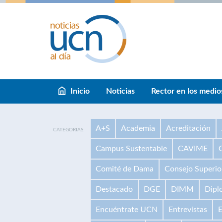
Inicio
Noticias
Rector en los medio
A+S
Academia
Acreditación
CATEGORIAS:
Campus Sustentable
CAVIME
Comité de Dama
Consejo Superio
Destacado
DGE
DIMM
Dipl
Encuéntrate UCN
Entrevistas
E