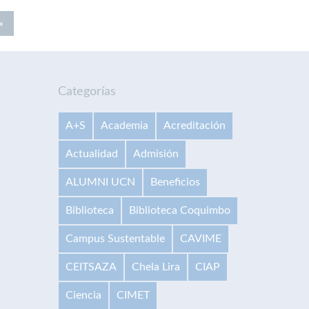
»
Categorías
A+S
Academia
Acreditación
Actualidad
Admisión
ALUMNI UCN
Beneficios
Biblioteca
Biblioteca Coquimbo
Campus Sustentable
CAVIME
CEITSAZA
Chela Lira
CIAP
Ciencia
CIMET