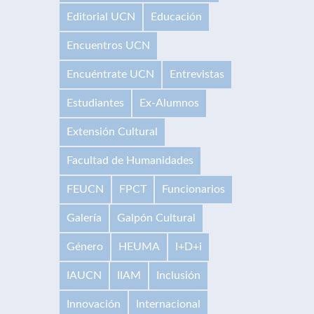
Editorial UCN
Educación
Encuentros UCN
Encuéntrate UCN
Entrevistas
Estudiantes
Ex-Alumnos
Extensión Cultural
Facultad de Humanidades
FEUCN
FPCT
Funcionarios
Galería
Galpón Cultural
Género
HEUMA
I+D+i
IAUCN
IIAM
Inclusión
Innovación
Internacional