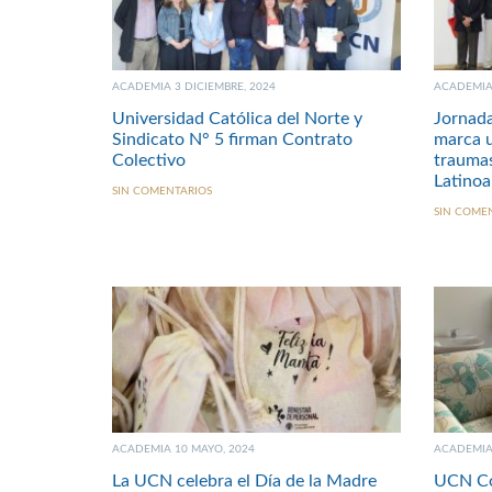
ACADEMIA 3 DICIEMBRE, 2024
ACADEMIA 
Universidad Católica del Norte y
Jornada
Sindicato N° 5 firman Contrato
marca u
Colectivo
traumas
Latinoa
SIN COMENTARIOS
SIN COME
ACADEMIA 10 MAYO, 2024
ACADEMIA 
La UCN celebra el Día de la Madre
UCN Co