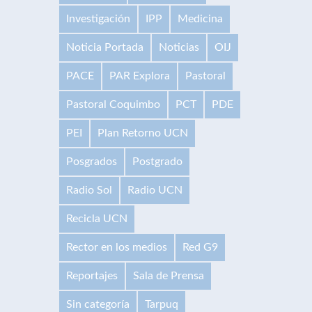
Investigación
IPP
Medicina
Noticia Portada
Noticias
OIJ
PACE
PAR Explora
Pastoral
Pastoral Coquimbo
PCT
PDE
PEI
Plan Retorno UCN
Posgrados
Postgrado
Radio Sol
Radio UCN
Recicla UCN
Rector en los medios
Red G9
Reportajes
Sala de Prensa
Sin categoría
Tarpuq