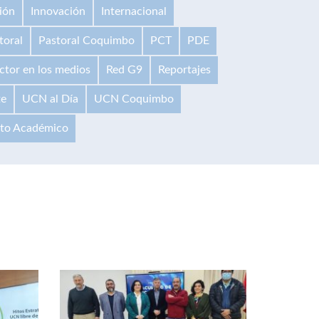
ión
Innovación
Internacional
toral
Pastoral Coquimbo
PCT
PDE
ctor en los medios
Red G9
Reportajes
te
UCN al Día
UCN Coquimbo
ito Académico