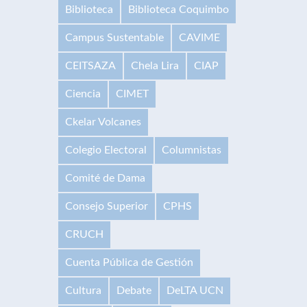
Biblioteca
Biblioteca Coquimbo
Campus Sustentable
CAVIME
CEITSAZA
Chela Lira
CIAP
Ciencia
CIMET
Ckelar Volcanes
Colegio Electoral
Columnistas
Comité de Dama
Consejo Superior
CPHS
CRUCH
Cuenta Pública de Gestión
Cultura
Debate
DeLTA UCN