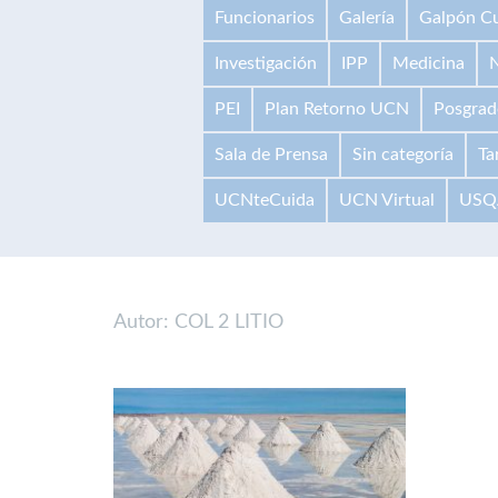
Funcionarios
Galería
Galpón Cu
Investigación
IPP
Medicina
N
PEI
Plan Retorno UCN
Posgrad
Sala de Prensa
Sin categoría
Ta
UCNteCuida
UCN Virtual
USQ
Autor: COL 2 LITIO