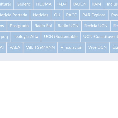
ltural
Género
HEUMA
I+D+i
IAUCN
IIAM
Inclus
oticia Portada
Noticias
OIJ
PACE
PAR Explora
Pas
os
Postgrado
Radio Sol
Radio UCN
Recicla UCN
Re
rpuq
Teología-Afta
UCN+Sustentable
UCN-Constituyen
AI
VAEA
VilLTI SeMANN
Vinculación
Vive UCN
Éx