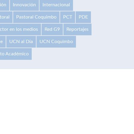
ión
Innovación
Internacional
toral
Pastoral Coquimbo
PCT
PDE
ctor en los medios
Red G9
Reportajes
te
UCN al Día
UCN Coquimbo
ito Académico