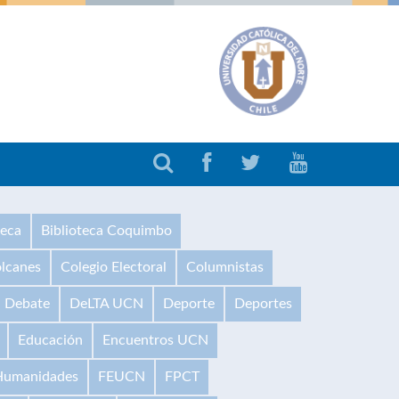
teca
Biblioteca Coquimbo
olcanes
Colegio Electoral
Columnistas
Debate
DeLTA UCN
Deporte
Deportes
Educación
Encuentros UCN
 Humanidades
FEUCN
FPCT