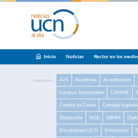
Inicio
Noticias
Rector en los medio
A+S
Academia
Acreditación
CATEGORIAS:
Campus Sustentable
CAVIME
Comité de Dama
Consejo Superio
Destacado
DGE
DIMM
Dipl
Encuéntrate UCN
Entrevistas
E