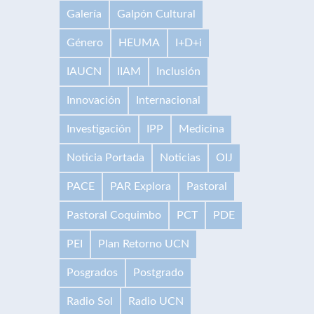
Galería
Galpón Cultural
Género
HEUMA
I+D+i
IAUCN
IIAM
Inclusión
Innovación
Internacional
Investigación
IPP
Medicina
Noticia Portada
Noticias
OIJ
PACE
PAR Explora
Pastoral
Pastoral Coquimbo
PCT
PDE
PEI
Plan Retorno UCN
Posgrados
Postgrado
Radio Sol
Radio UCN