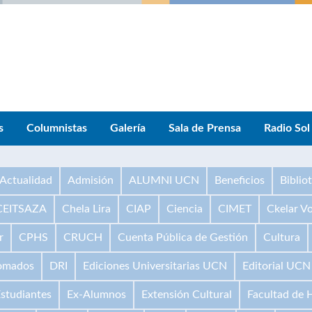
s
Columnistas
Galería
Sala de Prensa
Radio Sol
Actualidad
Admisión
ALUMNI UCN
Beneficios
Biblio
CEITSAZA
Chela Lira
CIAP
Ciencia
CIMET
Ckelar V
r
CPHS
CRUCH
Cuenta Pública de Gestión
Cultura
omados
DRI
Ediciones Universitarias UCN
Editorial UCN
studiantes
Ex-Alumnos
Extensión Cultural
Facultad de