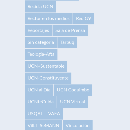
Recicla UCN
Rector en los medios
Red G9
Reportajes
Sala de Prensa
Sin categoría
Tarpuq
Teología-Afta
UCN+Sustentable
UCN-Constituyente
UCN al Día
UCN Coquimbo
UCNteCuida
UCN Virtual
USQAI
VAEA
VilLTI SeMANN
Vinculación