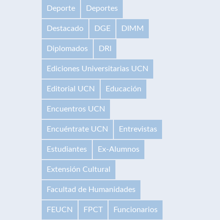
Deporte
Deportes
Destacado
DGE
DIMM
Diplomados
DRI
Ediciones Universitarias UCN
Editorial UCN
Educación
Encuentros UCN
Encuéntrate UCN
Entrevistas
Estudiantes
Ex-Alumnos
Extensión Cultural
Facultad de Humanidades
FEUCN
FPCT
Funcionarios