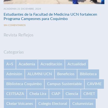
ACADEMIA 21 DICIEMBRE, 2024
Estudiantes de la Facultad de Medicina UCN fortalecen
Programa Campeones para Coquimbo
SIN COMENTARIOS
Revista Reflejos
Categorías
A+S
Academia
Acreditación
Actualidad
Admisión
ALUMNI UCN
Beneficios
Biblioteca
Biblioteca Coquimbo
Campus Sustentable
CAVIME
CEITSAZA
Chela Lira
CIAP
Ciencia
CIMET
Ckelar Volcanes
Colegio Electoral
Columnistas