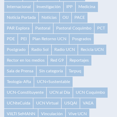
Internacional
Investigación
IPP
Medicina
Noticia Portada
Noticias
OIJ
PACE
PAR Explora
Pastoral
Pastoral Coquimbo
PCT
PDE
PEI
Plan Retorno UCN
Posgrados
Postgrado
Radio Sol
Radio UCN
Recicla UCN
Rector en los medios
Red G9
Reportajes
Sala de Prensa
Sin categoría
Tarpuq
Teología-Afta
UCN+Sustentable
UCN-Constituyente
UCN al Día
UCN Coquimbo
UCNteCuida
UCN Virtual
USQAI
VAEA
VilLTI SeMANN
Vinculación
Vive UCN