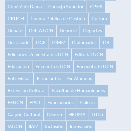
Comité de Dama
Consejo Superior
CPHS
CRUCH
Cuenta Pública de Gestión
Cultura
Debate
DeLTA UCN
Deporte
Deportes
Destacado
DGE
DIMM
Diplomados
DRI
Ediciones Universitarias UCN
Editorial UCN
Educación
Encuentros UCN
Encuéntrate UCN
Entrevistas
Estudiantes
Ex-Alumnos
Extensión Cultural
Facultad de Humanidades
FEUCN
FPCT
Funcionarios
Galería
Galpón Cultural
Género
HEUMA
I+D+i
IAUCN
IIAM
Inclusión
Innovación