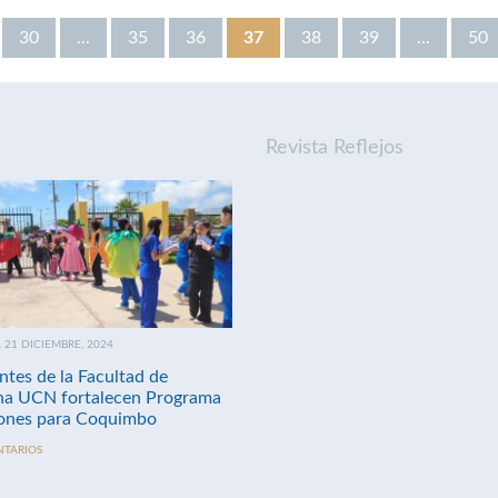
30
...
35
36
37
38
39
...
50
Revista Reflejos
21 DICIEMBRE, 2024
ntes de la Facultad de
na UCN fortalecen Programa
nes para Coquimbo
NTARIOS