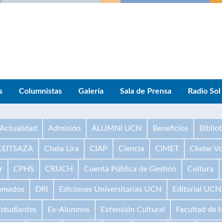
s
Columnistas
Galería
Sala de Prensa
Radio Sol
Actualidad
Admisión
ALUMNI UCN
Beneficios
Biblio
CEITSAZA
Chela Lira
CIAP
Ciencia
CIMET
Ckelar V
r
CPHS
CRUCH
Cuenta Pública de Gestión
Cultura
omados
DRI
Ediciones Universitarias UCN
Editorial UCN
studiantes
Ex-Alumnos
Extensión Cultural
Facultad de