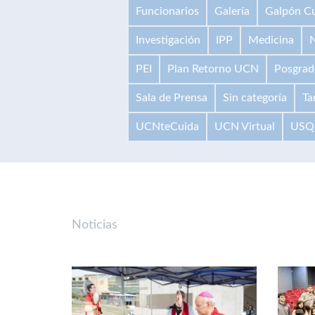
Funcionarios
Galería
Galpón Cu
Investigación
IPP
Medicina
N
PEI
Plan Retorno UCN
Posgrad
Sala de Prensa
Sin categoría
Ta
UCNteCuida
UCN Virtual
USQ
Noticias