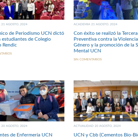
21 AGOSTO, 2024
ACADEMIA 21 AGOSTO, 2024
ico de Periodismo UCN dictó
Con éxito se realizó la Tercera
a estudiantes de Colegio
Preventiva contra la Violenci
o Rendic
Género y la promoción de la 
Mental UCN
NTARIOS
SIN COMENTARIOS
20 AGOSTO, 2024
ACTUALIDAD 20 AGOSTO, 2024
antes de Enfermería UCN
UCN y Cbb (Cementos Bío-Bí