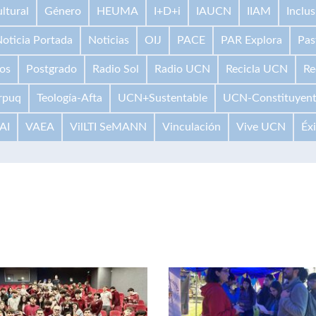
ltural
Género
HEUMA
I+D+i
IAUCN
IIAM
Inclus
oticia Portada
Noticias
OIJ
PACE
PAR Explora
Pas
os
Postgrado
Radio Sol
Radio UCN
Recicla UCN
Re
rpuq
Teología-Afta
UCN+Sustentable
UCN-Constituyen
AI
VAEA
VilLTI SeMANN
Vinculación
Vive UCN
Éx