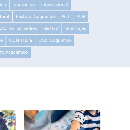
ión
Innovación
Internacional
toral
Pastoral Coquimbo
PCT
PDE
ctor en los medios
Red G9
Reportajes
te
UCN al Día
UCN Coquimbo
ito Académico