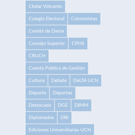
Ckelar Volcanes
Colegio Electoral
Columnistas
Comité de Dama
Consejo Superior
CPHS
CRUCH
Cuenta Pública de Gestión
Cultura
Debate
DeLTA UCN
Deporte
Deportes
Destacado
DGE
DIMM
Diplomados
DRI
Ediciones Universitarias UCN