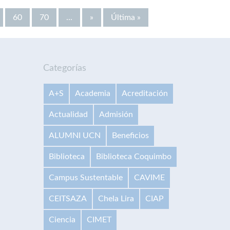
60
70
...
»
Última »
Categorías
A+S
Academia
Acreditación
Actualidad
Admisión
ALUMNI UCN
Beneficios
Biblioteca
Biblioteca Coquimbo
Campus Sustentable
CAVIME
CEITSAZA
Chela Lira
CIAP
Ciencia
CIMET