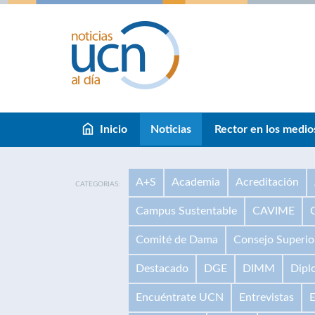
Inicio
Noticias
Rector en los medio
A+S
Academia
Acreditación
CATEGORIAS:
Campus Sustentable
CAVIME
Comité de Dama
Consejo Superio
Destacado
DGE
DIMM
Dipl
Encuéntrate UCN
Entrevistas
E