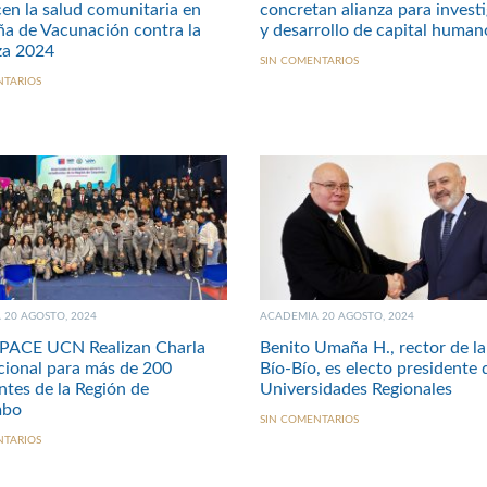
cen la salud comunitaria en
concretan alianza para invest
a de Vacunación contra la
y desarrollo de capital hum
za 2024
SIN COMENTARIOS
NTARIOS
20 AGOSTO, 2024
ACADEMIA 20 AGOSTO, 2024
PACE UCN Realizan Charla
Benito Umaña H., rector de la
ional para más de 200
Bío-Bío, es electo presidente 
ntes de la Región de
Universidades Regionales
mbo
SIN COMENTARIOS
NTARIOS