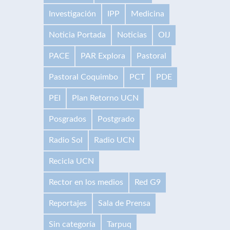
Investigación
IPP
Medicina
Noticia Portada
Noticias
OIJ
PACE
PAR Explora
Pastoral
Pastoral Coquimbo
PCT
PDE
PEI
Plan Retorno UCN
Posgrados
Postgrado
Radio Sol
Radio UCN
Recicla UCN
Rector en los medios
Red G9
Reportajes
Sala de Prensa
Sin categoría
Tarpuq