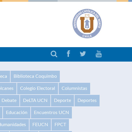
teca
Biblioteca Coquimbo
olcanes
Colegio Electoral
Columnistas
Debate
DeLTA UCN
Deporte
Deportes
Educación
Encuentros UCN
 Humanidades
FEUCN
FPCT