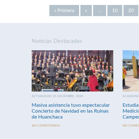
« Primera
«
...
10
20
Noticias Destacadas
ACTUALIDAD 21 DICIEMBRE, 2024
ACADEMIA 
Masiva asistencia tuvo espectacular
Estudia
Concierto de Navidad en las Ruinas
Medici
de Huanchaca
Campeo
SIN COMENTARIOS
SIN COME