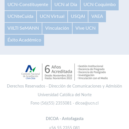
UCN-Constituyente
UCN al Día
UCN Coquimbo
UCNteCuida
UCN Virtual
USQAI
VAEA
VilLTI SeMANN
Vinculación
Vive UCN
Éxito Académico
Derechos Reservados · Dirección de Comunicaciones y Admisión
Universidad Católica del Norte
Fono (56)(55) 2355081 · dicoa@ucn.cl
DICOA - Antofagasta
+56 55 2355 081