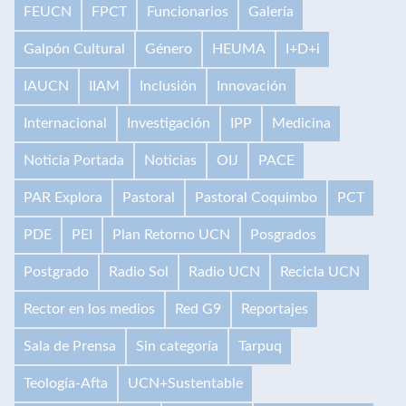
FEUCN
FPCT
Funcionarios
Galería
Galpón Cultural
Género
HEUMA
I+D+i
IAUCN
IIAM
Inclusión
Innovación
Internacional
Investigación
IPP
Medicina
Noticia Portada
Noticias
OIJ
PACE
PAR Explora
Pastoral
Pastoral Coquimbo
PCT
PDE
PEI
Plan Retorno UCN
Posgrados
Postgrado
Radio Sol
Radio UCN
Recicla UCN
Rector en los medios
Red G9
Reportajes
Sala de Prensa
Sin categoría
Tarpuq
Teología-Afta
UCN+Sustentable