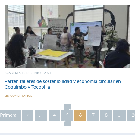
ACADEMIA 10 DICIEMBRE, 2024
Parten talleres de sostenibilidad y economía circular en
Coquimbo y Tocopilla
SIN COMENTARIOS
«
Primera
«
...
4
5
6
7
8
...
2
»