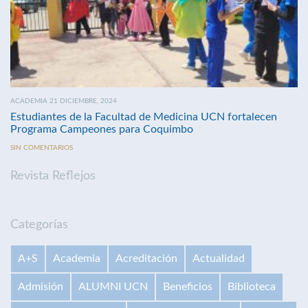
ACADEMIA 21 DICIEMBRE, 2024
Estudiantes de la Facultad de Medicina UCN fortalecen
Programa Campeones para Coquimbo
SIN COMENTARIOS
Revista Reflejos
Categorías
A+S
Academia
Acreditación
Actualidad
Admisión
ALUMNI UCN
Beneficios
Biblioteca