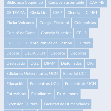
Biblioteca Coquimbo
Campus Sustentable
CAVIME
CEITSAZA
Chela Lira
CIAP
Ciencia
CIMET
Ckelar Volcanes
Colegio Electoral
Columnistas
Comité de Dama
Consejo Superior
CPHS
CRUCH
Cuenta Pública de Gestión
Cultura
Debate
DeLTA UCN
Deporte
Deportes
Destacado
DGE
DIMM
Diplomados
DRI
Ediciones Universitarias UCN
Editorial UCN
Educación
Encuentros UCN
Encuéntrate UCN
Entrevistas
Estudiantes
Ex-Alumnos
Extensión Cultural
Facultad de Humanidades