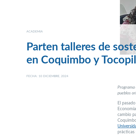
ACADEMIA
Parten talleres de sost
en Coquimbo y Tocopil
FECHA: 10 DICIEMBRE, 2024
Programa e
pueblos ori
El pasado
Economía 
cambio pa
Coquimbo”
Universid
prácticas 