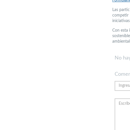
Formulari
Las parti
competir 
iniciativ
Con esta i
sostenibl
ambientale
No hay
Comen