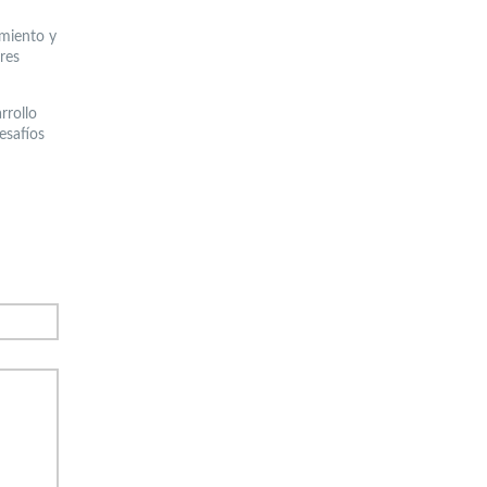
imiento y
res
rrollo
esafíos