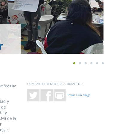
r
1
2
3
4
5
6
COMPARTIR LA NOTICIA A TRAVÉS DE:
iembros de
Enviar a un amigo
dad y
 de
ta y
CM) de la
r
ogar,