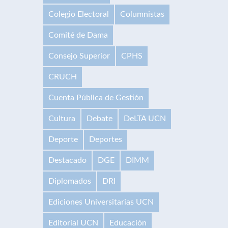
Colegio Electoral
Columnistas
Comité de Dama
Consejo Superior
CPHS
CRUCH
Cuenta Pública de Gestión
Cultura
Debate
DeLTA UCN
Deporte
Deportes
Destacado
DGE
DIMM
Diplomados
DRI
Ediciones Universitarias UCN
Editorial UCN
Educación