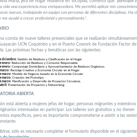
 Ana María, jefa de hogar residente en Tocopilla, comentó que
“participar 
a sido una experiencia muy enriquecedora. Me permitió aplicar mis conocimien
osas nuevas, trabajando en equipo con personas de diferentes disciplinas. Ha s
e me ayudó a crecer profesional y personalmente”
.
ARIO
ma consta de nueve talleres presenciales que se realizarán simultáneament
uayacán UCN Coquimbo y en el Puerto Cowork de Fundación Factor d
la. Las próximas fechas y temáticas son las siguientes:
e diciembre:
Gestión de Residuos y Clasificación en el Hogar.
e enero:
Reducción de Residuos y Consumo Responsable.
e enero:
Compostaje Domiciliario y Aprovechamiento de Residuos Orgánicos.
 marzo:
Reciclaje Creativo y Economía Circular en el Hogar.
e marzo:
Modelo de Negocio basado en la Economía Circular.
e marzo:
Creación del Prototipo.
e marzo:
Planificación y Desarrollo de Proyectos Circulares.
abril:
Presentación de Proyectos y Networking.
ATORIA ABIERTA
ción está abierta a mujeres jefas de hogar, personas migrantes y miembros
iginarios interesadas en participar. Los talleres son gratuitos y no tienen
entos específicos, pero es importante comprometerse a asistir a las sesio
nstante.
ibirse, sólo es necesario completar el formulario disponible en el siguiente