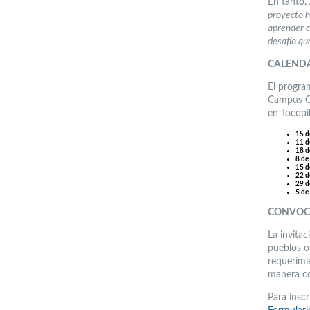
En tanto,
proyecto h
aprender c
desafío qu
CALEND
El progra
Campus G
en Tocopil
15 d
11 d
18 d
8 de
15 d
22 d
29 d
5 de 
CONVOC
La invita
pueblos or
requerimi
manera co
Para inscr