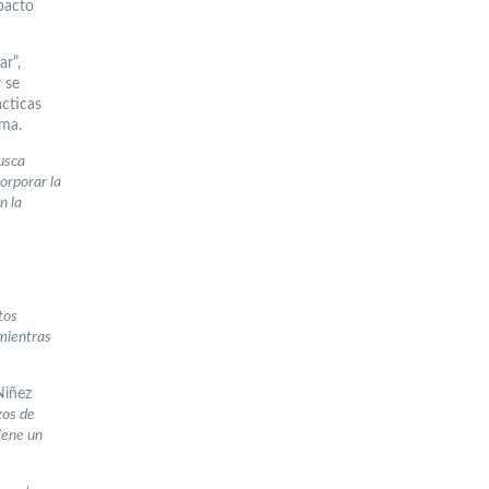
pacto
ar”,
 se
ácticas
ama.
usca
orporar la
n la
tos
 mientras
Niñez
zos de
iene un