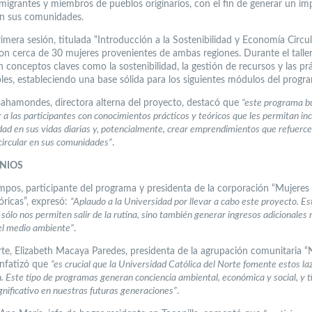
migrantes y miembros de pueblos originarios, con el fin de generar un im
en sus comunidades.
imera sesión, titulada “Introducción a la Sostenibilidad y Economía Circul
ron cerca de 30 mujeres provenientes de ambas regiones. Durante el taller
 conceptos claves como la sostenibilidad, la gestión de recursos y las pr
les, estableciendo una base sólida para los siguientes módulos del progr
ahamondes, directora alterna del proyecto, destacó que
“este programa b
a las participantes con conocimientos prácticos y teóricos que les permitan inc
idad en sus vidas diarias y, potencialmente, crear emprendimientos que refuerce
ircular en sus comunidades”
.
NIOS
pos, participante del programa y presidenta de la corporación “Mujeres
óricas”, expresó:
“Aplaudo a la Universidad por llevar a cabo este proyecto. Es
o sólo nos permiten salir de la rutina, sino también generar ingresos adicionales
el medio ambiente”
.
rte, Elizabeth Macaya Paredes, presidenta de la agrupación comunitaria “
enfatizó que
“es crucial que la Universidad Católica del Norte fomente estos la
n. Este tipo de programas generan conciencia ambiental, económica y social, y t
gnificativo en nuestras futuras generaciones”
.