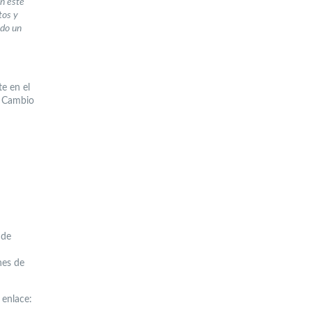
en este
tos y
ido un
e en el
e Cambio
 de
nes de
 enlace: