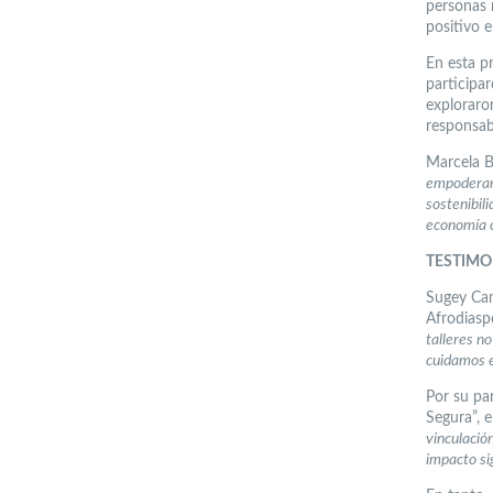
personas 
positivo 
En esta pr
participa
exploraron
responsab
Marcela B
empoderar 
sostenibil
economía c
TESTIMO
Sugey Cam
Afrodiasp
talleres n
cuidamos 
Por su pa
Segura”, 
vinculació
impacto si