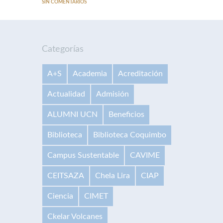
SIN COMENTARIOS
Categorías
A+S
Academia
Acreditación
Actualidad
Admisión
ALUMNI UCN
Beneficios
Biblioteca
Biblioteca Coquimbo
Campus Sustentable
CAVIME
CEITSAZA
Chela Lira
CIAP
Ciencia
CIMET
Ckelar Volcanes