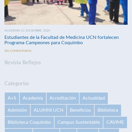
ACADEMIA 21 DICIEMBRE, 2024
Estudiantes de la Facultad de Medicina UCN fortalecen
Programa Campeones para Coquimbo
SIN COMENTARIOS
Revista Reflejos
Categorías
A+S
Academia
Acreditación
Actualidad
Admisión
ALUMNI UCN
Beneficios
Biblioteca
Biblioteca Coquimbo
Campus Sustentable
CAVIME