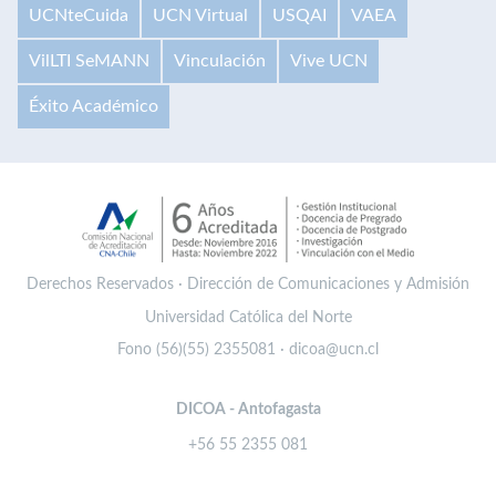
UCNteCuida
UCN Virtual
USQAI
VAEA
VilLTI SeMANN
Vinculación
Vive UCN
Éxito Académico
Derechos Reservados · Dirección de Comunicaciones y Admisión
Universidad Católica del Norte
Fono (56)(55) 2355081 · dicoa@ucn.cl
DICOA - Antofagasta
+56 55 2355 081