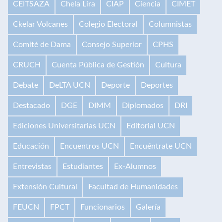
CEITSAZA
Chela Lira
CIAP
Ciencia
CIMET
Ckelar Volcanes
Colegio Electoral
Columnistas
Comité de Dama
Consejo Superior
CPHS
CRUCH
Cuenta Pública de Gestión
Cultura
Debate
DeLTA UCN
Deporte
Deportes
Destacado
DGE
DIMM
Diplomados
DRI
Ediciones Universitarias UCN
Editorial UCN
Educación
Encuentros UCN
Encuéntrate UCN
Entrevistas
Estudiantes
Ex-Alumnos
Extensión Cultural
Facultad de Humanidades
FEUCN
FPCT
Funcionarios
Galería