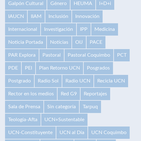
Galpón Cultural
Género
HEUMA
I+D+i
IAUCN
IIAM
Inclusión
Innovación
Internacional
Investigación
IPP
Medicina
Noticia Portada
Noticias
OIJ
PACE
PAR Explora
Pastoral
Pastoral Coquimbo
PCT
PDE
PEI
Plan Retorno UCN
Posgrados
Postgrado
Radio Sol
Radio UCN
Recicla UCN
Rector en los medios
Red G9
Reportajes
Sala de Prensa
Sin categoría
Tarpuq
Teología-Afta
UCN+Sustentable
UCN-Constituyente
UCN al Día
UCN Coquimbo