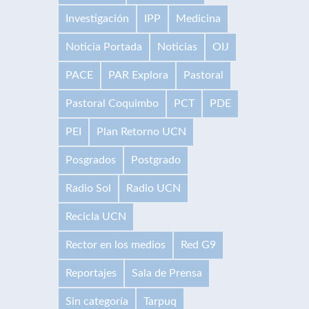
Investigación
IPP
Medicina
Noticia Portada
Noticias
OIJ
PACE
PAR Explora
Pastoral
Pastoral Coquimbo
PCT
PDE
PEI
Plan Retorno UCN
Posgrados
Postgrado
Radio Sol
Radio UCN
Recicla UCN
Rector en los medios
Red G9
Reportajes
Sala de Prensa
Sin categoría
Tarpuq