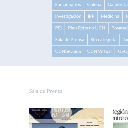
Funcionarios
Galería
Galpón Cu
Investigación
IPP
Medicina
N
PEI
Plan Retorno UCN
Posgrad
Sala de Prensa
Sin categoría
Ta
UCNteCuida
UCN Virtual
USQ
Sala de Prensa