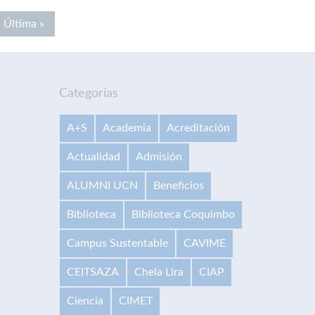
Última »
Categorías
A+S
Academia
Acreditación
Actualidad
Admisión
ALUMNI UCN
Beneficios
Biblioteca
Biblioteca Coquimbo
Campus Sustentable
CAVIME
CEITSAZA
Chela Lira
CIAP
Ciencia
CIMET