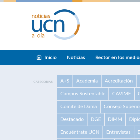
Inicio
Noticias
Rector en los medio
A+S
Academia
Acreditación
CATEGORIAS:
Campus Sustentable
CAVIME
Comité de Dama
Consejo Superio
Destacado
DGE
DIMM
Dipl
Encuéntrate UCN
Entrevistas
E