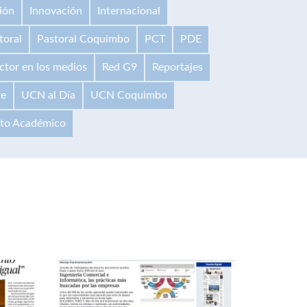
ión
Innovación
Internacional
toral
Pastoral Coquimbo
PCT
PDE
ctor en los medios
Red G9
Reportajes
te
UCN al Día
UCN Coquimbo
ito Académico