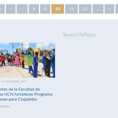
a
«
...
8
9
10
11
12
...
»
Revista Reflejos
21 DICIEMBRE, 2024
ntes de la Facultad de
na UCN fortalecen Programa
nes para Coquimbo
NTARIOS