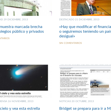
D 29 DICIEMBRE, 2013
DESTACADO 21 DICIEMBRE, 2013
 muestra marcada brecha
«Hay que modificar el financi
olegios público y privados
o seguiremos teniendo un paí
desigual»
NTARIOS
SIN COMENTARIOS
RENSA 26 NOVIEMBRE, 2013
NOTICIAS 20 OCTUBRE, 2013
cielo y vea esta estrella
Bridget se prepara para ir a M