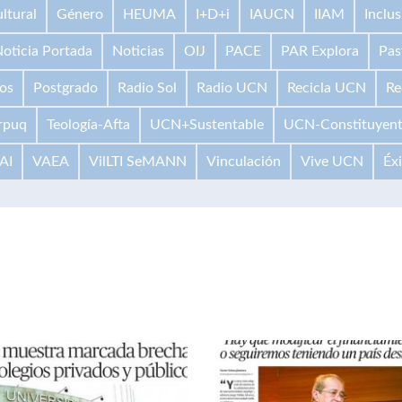
ltural
Género
HEUMA
I+D+i
IAUCN
IIAM
Inclus
oticia Portada
Noticias
OIJ
PACE
PAR Explora
Pas
os
Postgrado
Radio Sol
Radio UCN
Recicla UCN
Re
rpuq
Teología-Afta
UCN+Sustentable
UCN-Constituyen
AI
VAEA
VilLTI SeMANN
Vinculación
Vive UCN
Éx