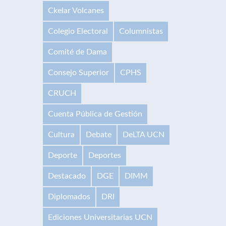
Ckelar Volcanes
Colegio Electoral
Columnistas
Comité de Dama
Consejo Superior
CPHS
CRUCH
Cuenta Pública de Gestión
Cultura
Debate
DeLTA UCN
Deporte
Deportes
Destacado
DGE
DIMM
Diplomados
DRI
Ediciones Universitarias UCN