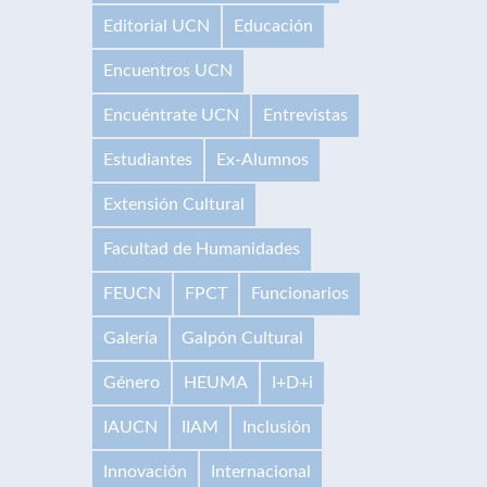
Editorial UCN
Educación
Encuentros UCN
Encuéntrate UCN
Entrevistas
Estudiantes
Ex-Alumnos
Extensión Cultural
Facultad de Humanidades
FEUCN
FPCT
Funcionarios
Galería
Galpón Cultural
Género
HEUMA
I+D+i
IAUCN
IIAM
Inclusión
Innovación
Internacional