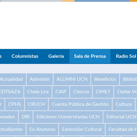
s
Columnistas
Galería
Sala de Prensa
Radio Sol
Actualidad
Admisión
ALUMNI UCN
Beneficios
Biblio
CEITSAZA
Chela Lira
CIAP
Ciencia
CIMET
Ckelar V
r
CPHS
CRUCH
Cuenta Pública de Gestión
Cultura
omados
DRI
Ediciones Universitarias UCN
Editorial UCN
studiantes
Ex-Alumnos
Extensión Cultural
Facultad de