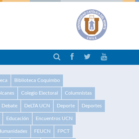
teca
Biblioteca Coquimbo
olcanes
Colegio Electoral
Columnistas
Debate
DeLTA UCN
Deporte
Deportes
Educación
Encuentros UCN
 Humanidades
FEUCN
FPCT