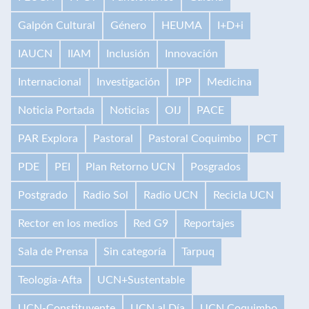
Galpón Cultural
Género
HEUMA
I+D+i
IAUCN
IIAM
Inclusión
Innovación
Internacional
Investigación
IPP
Medicina
Noticia Portada
Noticias
OIJ
PACE
PAR Explora
Pastoral
Pastoral Coquimbo
PCT
PDE
PEI
Plan Retorno UCN
Posgrados
Postgrado
Radio Sol
Radio UCN
Recicla UCN
Rector en los medios
Red G9
Reportajes
Sala de Prensa
Sin categoría
Tarpuq
Teología-Afta
UCN+Sustentable
UCN-Constituyente
UCN al Día
UCN Coquimbo