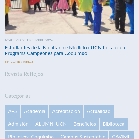
ACADEMIA 21 DICIEMBRE, 2024
Estudiantes de la Facultad de Medicina UCN fortalecen
Programa Campeones para Coquimbo
SIN COMENTARIOS
Revista Reflejos
Categorías
A+S
Academia
Acreditación
Actualidad
Admisión
ALUMNI UCN
Beneficios
Biblioteca
Biblioteca Coquimbo
Campus Sustentable
CAVIME