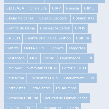
CEITSAZA
Chela Lira
CIAP
Ciencia
CIMET
Ckelar Volcanes
Colegio Electoral
Columnistas
Comité de Dama
Consejo Superior
CPHS
CRUCH
Cuenta Pública de Gestión
Cultura
Debate
DeLTA UCN
Deporte
Deportes
Destacado
DGE
DIMM
Diplomados
DRI
Ediciones Universitarias UCN
Editorial UCN
Educación
Encuentros UCN
Encuéntrate UCN
Entrevistas
Estudiantes
Ex-Alumnos
Extensión Cultural
Facultad de Humanidades
FEUCN
FPCT
Funcionarios
Galería