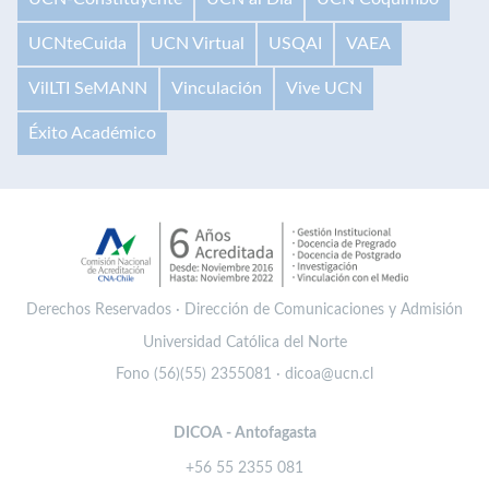
UCNteCuida
UCN Virtual
USQAI
VAEA
VilLTI SeMANN
Vinculación
Vive UCN
Éxito Académico
Derechos Reservados · Dirección de Comunicaciones y Admisión
Universidad Católica del Norte
Fono (56)(55) 2355081 · dicoa@ucn.cl
DICOA - Antofagasta
+56 55 2355 081