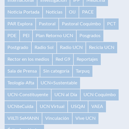
Internacional
Investigación
IPP
Medicina
Noticia Portada
Noticias
OIJ
PACE
PAR Explora
Pastoral
Pastoral Coquimbo
PCT
PDE
PEI
Plan Retorno UCN
Posgrados
Postgrado
Radio Sol
Radio UCN
Recicla UCN
Rector en los medios
Red G9
Reportajes
Sala de Prensa
Sin categoría
Tarpuq
Teología-Afta
UCN+Sustentable
UCN-Constituyente
UCN al Día
UCN Coquimbo
UCNteCuida
UCN Virtual
USQAI
VAEA
VilLTI SeMANN
Vinculación
Vive UCN