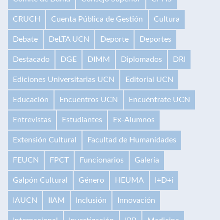
CRUCH
Cuenta Pública de Gestión
Cultura
Debate
DeLTA UCN
Deporte
Deportes
Destacado
DGE
DIMM
Diplomados
DRI
Ediciones Universitarias UCN
Editorial UCN
Educación
Encuentros UCN
Encuéntrate UCN
Entrevistas
Estudiantes
Ex-Alumnos
Extensión Cultural
Facultad de Humanidades
FEUCN
FPCT
Funcionarios
Galería
Galpón Cultural
Género
HEUMA
I+D+i
IAUCN
IIAM
Inclusión
Innovación