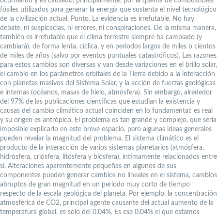
ocurriendo y es causado, principalmente, por la quema de combustibles
fósiles utilizados para generar la energía que sustenta el nivel tecnológico
de la civilización actual. Punto. La evidencia es irrefutable. No hay
debate, ni suspicacias, ni errores, ni conspiraciones. De la misma manera,
también es irrefutable que el clima terrestre siempre ha cambiado (y
cambiará), de forma lenta, cíclica, y en periodos largos de miles o cientos
de miles de años (salvo por eventos puntuales catastróficos). Las razones
para estos cambios son diversas y van desde variaciones en el brillo solar,
el cambio en los parámetros orbitales de la Tierra debido a la interacción
con planetas masivos del Sistema Solar, y la acción de fuerzas geológicas
e internas (océanos, masas de hielo, atmósfera). Sin embargo, alrededor
del 97% de las publicaciones científicas que estudian la existencia y
causas del cambio climático actual coinciden en lo fundamental: es real
y su origen es antrópico. El problema es tan grande y complejo, que sería
imposible explicarlo en este breve espacio, pero algunas ideas generales
pueden revelar la magnitud del problema. El sistema climático es el
producto de la interacción de varios sistemas planetarios (atmósfera,
hidrósfera, criósfera, litósfera y biósfera), íntimamente relacionados entre
sí. Alteraciones aparentemente pequeñas en algunos de sus
componentes pueden generar cambios no lineales en el sistema, cambios
abruptos de gran magnitud en un periodo muy corto de tiempo
respecto de la escala geológica del planeta. Por ejemplo, la concentración
atmosférica de CO2, principal agente causante del actual aumento de la
temperatura global, es solo del 0.04%. Es ese 0.04% el que estamos