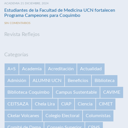
ACADEMIA 21 DICIEMBRE, 2024
Estudiantes de la Facultad de Medicina UCN fortalecen
Programa Campeones para Coquimbo
SIN COMENTARIOS
Revista Reflejos
Categorías
A+S
Academia
Acreditación
Actualidad
Admisión
ALUMNI UCN
Beneficios
Biblioteca
Biblioteca Coquimbo
Campus Sustentable
CAVIME
CEITSAZA
Chela Lira
CIAP
Ciencia
CIMET
Ckelar Volcanes
Colegio Electoral
Columnistas
Comité de Dama
Consejo Superior
CPHS