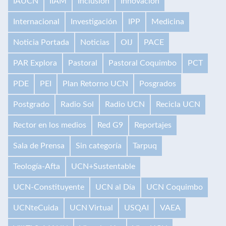
IAUCN
IIAM
Inclusión
Innovación
Internacional
Investigación
IPP
Medicina
Noticia Portada
Noticias
OIJ
PACE
PAR Explora
Pastoral
Pastoral Coquimbo
PCT
PDE
PEI
Plan Retorno UCN
Posgrados
Postgrado
Radio Sol
Radio UCN
Recicla UCN
Rector en los medios
Red G9
Reportajes
Sala de Prensa
Sin categoría
Tarpuq
Teología-Afta
UCN+Sustentable
UCN-Constituyente
UCN al Día
UCN Coquimbo
UCNteCuida
UCN Virtual
USQAI
VAEA