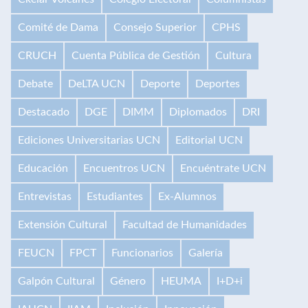
Comité de Dama
Consejo Superior
CPHS
CRUCH
Cuenta Pública de Gestión
Cultura
Debate
DeLTA UCN
Deporte
Deportes
Destacado
DGE
DIMM
Diplomados
DRI
Ediciones Universitarias UCN
Editorial UCN
Educación
Encuentros UCN
Encuéntrate UCN
Entrevistas
Estudiantes
Ex-Alumnos
Extensión Cultural
Facultad de Humanidades
FEUCN
FPCT
Funcionarios
Galería
Galpón Cultural
Género
HEUMA
I+D+i