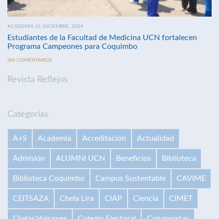
ACADEMIA 21 DICIEMBRE, 2024
Estudiantes de la Facultad de Medicina UCN fortalecen
Programa Campeones para Coquimbo
SIN COMENTARIOS
Revista Reflejos
Categorías
A+S
Academia
Acreditación
Actualidad
Admisión
ALUMNI UCN
Beneficios
Biblioteca
Biblioteca Coquimbo
Campus Sustentable
CAVIME
CEITSAZA
Chela Lira
CIAP
Ciencia
CIMET
Ckelar Volcanes
Colegio Electoral
Columnistas