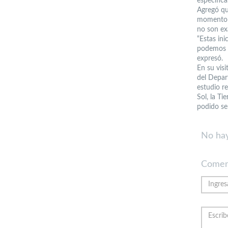
específica
Agregó qu
momento l
no son ex
“Estas ini
podemos b
expresó.
En su vis
del Depar
estudio re
Sol, la T
podido se
No hay
Comen