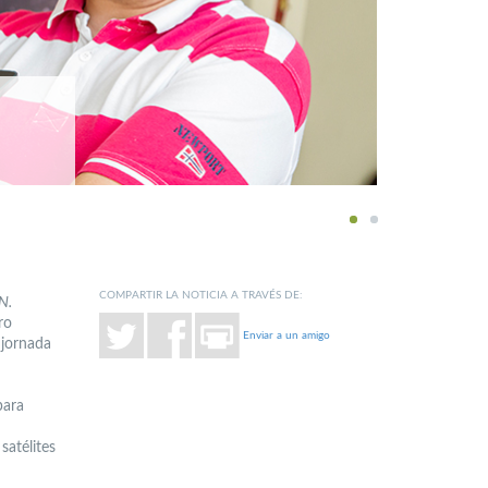
1
2
COMPARTIR LA NOTICIA A TRAVÉS DE:
N.
ro
Enviar a un amigo
 jornada
para
satélites