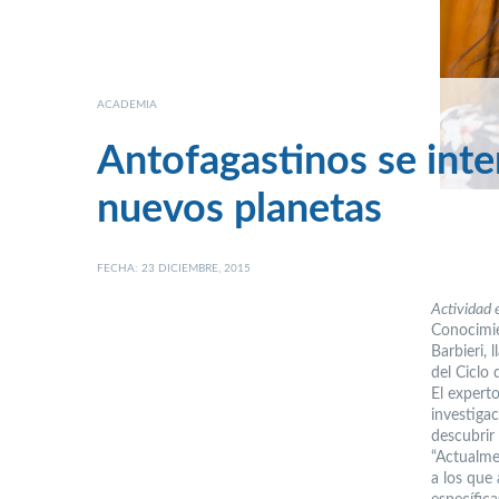
ACADEMIA
Antofagastinos se inte
nuevos planetas
FECHA: 23 DICIEMBRE, 2015
Actividad 
Conocimie
Barbieri,
del Ciclo
El experto
investiga
descubrir
“Actualme
a los que