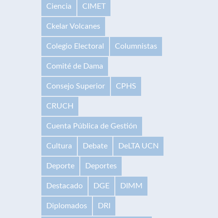
Ciencia
CIMET
Ckelar Volcanes
Colegio Electoral
Columnistas
Comité de Dama
Consejo Superior
CPHS
CRUCH
Cuenta Pública de Gestión
Cultura
Debate
DeLTA UCN
Deporte
Deportes
Destacado
DGE
DIMM
Diplomados
DRI