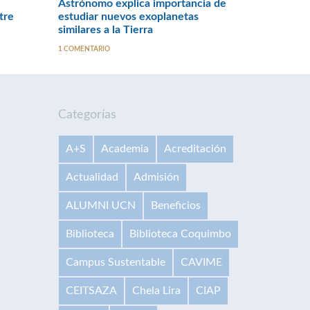
Astrónomo explica importancia de
tre
estudiar nuevos exoplanetas
similares a la Tierra
1 COMENTARIO
Categorías
A+S
Academia
Acreditación
Actualidad
Admisión
ALUMNI UCN
Beneficios
Biblioteca
Biblioteca Coquimbo
Campus Sustentable
CAVIME
CEITSAZA
Chela Lira
CIAP