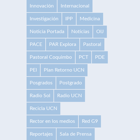
Innovación
Internacional
Investigación
IPP
Medicina
Noticia Portada
Noticias
OIJ
PACE
PAR Explora
Pastoral
Pastoral Coquimbo
PCT
PDE
PEI
Plan Retorno UCN
Posgrados
Postgrado
Radio Sol
Radio UCN
Recicla UCN
Rector en los medios
Red G9
Reportajes
Sala de Prensa