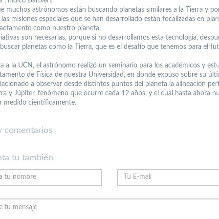
s”, indicó Barbieri.
e muchos astrónomos están buscando planetas similares a la Tierra y por
as misiones espaciales que se han desarrollado están focalizadas en pla
actamente como nuestro planeta.
ciativas son necesarias, porque si no desarrollamos esta tecnología, desp
uscar planetas como la Tierra, que es el desafío que tenemos para el fut
ita a la UCN, el astrónomo realizó un seminario para los académicos y est
tamento de Física de nuestra Universidad, en donde expuso sobre su últ
lacionado a observar desde distintos puntos del planeta la alineación per
ierra y Júpiter, fenómeno que ocurre cada 12 años, y el cual hasta ahora n
r medido científicamente.
 comentarios
ta tu también