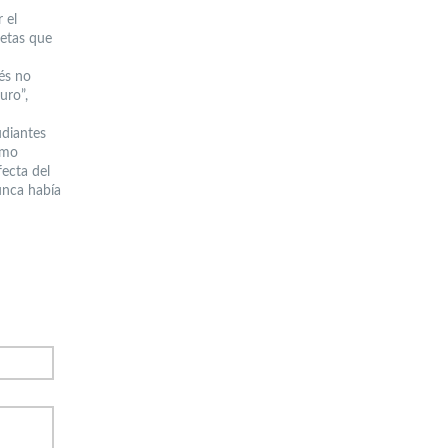
 el
netas que
ués no
uro”,
udiantes
imo
fecta del
unca había