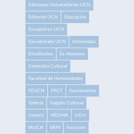
Ediciones Universitarias UCN
Editorial UCN
Educación
Encuentros UCN
Encuéntrate UCN
Entrevistas
Estudiantes
Ex-Alumnos
Extensión Cultural
Facultad de Humanidades
FEUCN
FPCT
Funcionarios
Galería
Galpón Cultural
Género
HEUMA
I+D+i
IAUCN
IIAM
Inclusión