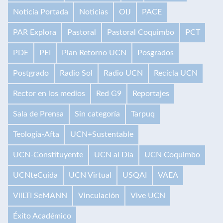
Noticia Portada
Noticias
OIJ
PACE
PAR Explora
Pastoral
Pastoral Coquimbo
PCT
PDE
PEI
Plan Retorno UCN
Posgrados
Postgrado
Radio Sol
Radio UCN
Recicla UCN
Rector en los medios
Red G9
Reportajes
Sala de Prensa
Sin categoría
Tarpuq
Teología-Afta
UCN+Sustentable
UCN-Constituyente
UCN al Día
UCN Coquimbo
UCNteCuida
UCN Virtual
USQAI
VAEA
VilLTI SeMANN
Vinculación
Vive UCN
Éxito Académico