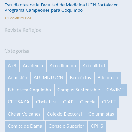
Estudiantes de la Facultad de Medicina UCN fortalecen
Programa Campeones para Coquimbo
SIN COMENTARIOS
Revista Reflejos
Categorías
A+S
Academia
Acreditación
Actualidad
Admisión
ALUMNI UCN
Beneficios
Biblioteca
Biblioteca Coquimbo
Campus Sustentable
CAVIME
CEITSAZA
Chela Lira
CIAP
Ciencia
CIMET
Ckelar Volcanes
Colegio Electoral
Columnistas
Comité de Dama
Consejo Superior
CPHS