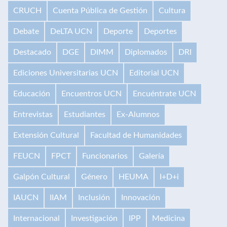
CRUCH
Cuenta Pública de Gestión
Cultura
Debate
DeLTA UCN
Deporte
Deportes
Destacado
DGE
DIMM
Diplomados
DRI
Ediciones Universitarias UCN
Editorial UCN
Educación
Encuentros UCN
Encuéntrate UCN
Entrevistas
Estudiantes
Ex-Alumnos
Extensión Cultural
Facultad de Humanidades
FEUCN
FPCT
Funcionarios
Galería
Galpón Cultural
Género
HEUMA
I+D+i
IAUCN
IIAM
Inclusión
Innovación
Internacional
Investigación
IPP
Medicina