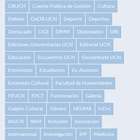
CRUCH
Cuenta Pública de Gestión
Cultura
Debate
DeLTA UCN
Deporte
Deportes
Destacado
DGE
DIMM
Diplomados
DRI
Ediciones Universitarias UCN
Editorial UCN
Educación
Encuentros UCN
Encuéntrate UCN
Entrevistas
Estudiantes
Ex-Alumnos
Extensión Cultural
Facultad de Humanidades
FEUCN
FPCT
Funcionarios
Galería
Galpón Cultural
Género
HEUMA
I+D+i
IAUCN
IIAM
Inclusión
Innovación
Internacional
Investigación
IPP
Medicina