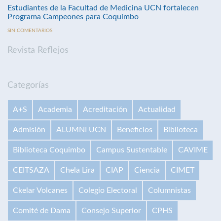
Estudiantes de la Facultad de Medicina UCN fortalecen
Programa Campeones para Coquimbo
SIN COMENTARIOS
Revista Reflejos
Categorías
A+S
Academia
Acreditación
Actualidad
Admisión
ALUMNI UCN
Beneficios
Biblioteca
Biblioteca Coquimbo
Campus Sustentable
CAVIME
CEITSAZA
Chela Lira
CIAP
Ciencia
CIMET
Ckelar Volcanes
Colegio Electoral
Columnistas
Comité de Dama
Consejo Superior
CPHS