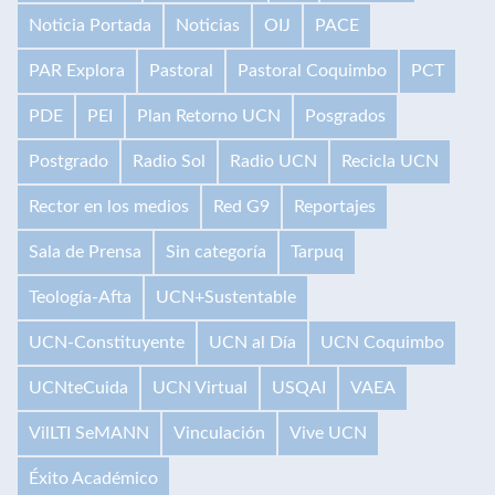
Noticia Portada
Noticias
OIJ
PACE
PAR Explora
Pastoral
Pastoral Coquimbo
PCT
PDE
PEI
Plan Retorno UCN
Posgrados
Postgrado
Radio Sol
Radio UCN
Recicla UCN
Rector en los medios
Red G9
Reportajes
Sala de Prensa
Sin categoría
Tarpuq
Teología-Afta
UCN+Sustentable
UCN-Constituyente
UCN al Día
UCN Coquimbo
UCNteCuida
UCN Virtual
USQAI
VAEA
VilLTI SeMANN
Vinculación
Vive UCN
Éxito Académico