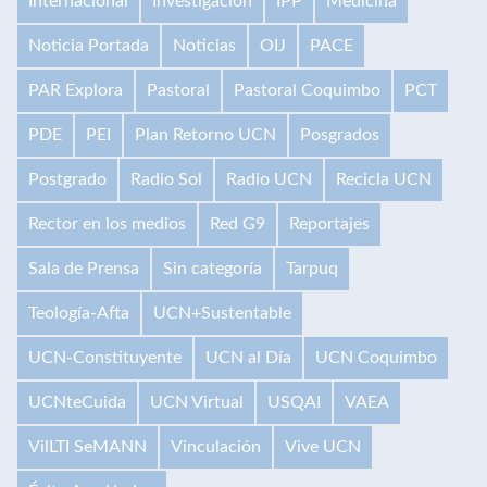
Internacional
Investigación
IPP
Medicina
Noticia Portada
Noticias
OIJ
PACE
PAR Explora
Pastoral
Pastoral Coquimbo
PCT
PDE
PEI
Plan Retorno UCN
Posgrados
Postgrado
Radio Sol
Radio UCN
Recicla UCN
Rector en los medios
Red G9
Reportajes
Sala de Prensa
Sin categoría
Tarpuq
Teología-Afta
UCN+Sustentable
UCN-Constituyente
UCN al Día
UCN Coquimbo
UCNteCuida
UCN Virtual
USQAI
VAEA
VilLTI SeMANN
Vinculación
Vive UCN