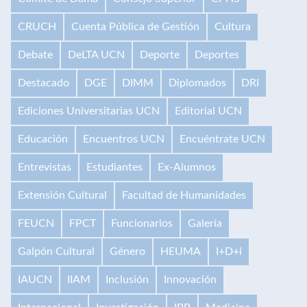
CRUCH
Cuenta Pública de Gestión
Cultura
Debate
DeLTA UCN
Deporte
Deportes
Destacado
DGE
DIMM
Diplomados
DRI
Ediciones Universitarias UCN
Editorial UCN
Educación
Encuentros UCN
Encuéntrate UCN
Entrevistas
Estudiantes
Ex-Alumnos
Extensión Cultural
Facultad de Humanidades
FEUCN
FPCT
Funcionarios
Galería
Galpón Cultural
Género
HEUMA
I+D+i
IAUCN
IIAM
Inclusión
Innovación