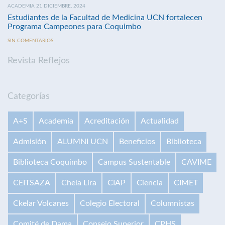
ACADEMIA 21 DICIEMBRE, 2024
Estudiantes de la Facultad de Medicina UCN fortalecen
Programa Campeones para Coquimbo
SIN COMENTARIOS
Revista Reflejos
Categorías
A+S
Academia
Acreditación
Actualidad
Admisión
ALUMNI UCN
Beneficios
Biblioteca
Biblioteca Coquimbo
Campus Sustentable
CAVIME
CEITSAZA
Chela Lira
CIAP
Ciencia
CIMET
Ckelar Volcanes
Colegio Electoral
Columnistas
Comité de Dama
Consejo Superior
CPHS