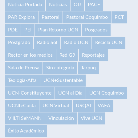
Noticia Portada
Noticias
OIJ
PACE
PAR Explora
Pastoral
Pastoral Coquimbo
PCT
PDE
PEI
Plan Retorno UCN
Posgrados
Postgrado
Radio Sol
Radio UCN
Recicla UCN
Rector en los medios
Red G9
Reportajes
Sala de Prensa
Sin categoría
Tarpuq
Teología-Afta
UCN+Sustentable
UCN-Constituyente
UCN al Día
UCN Coquimbo
UCNteCuida
UCN Virtual
USQAI
VAEA
VilLTI SeMANN
Vinculación
Vive UCN
Éxito Académico