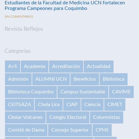
Estudiantes de la Facultad de Medicina UCN fortalecen
Programa Campeones para Coquimbo
SIN COMENTARIOS
Revista Reflejos
Categorías
A+S
Academia
Acreditación
Actualidad
Admisión
ALUMNI UCN
Beneficios
Biblioteca
Biblioteca Coquimbo
Campus Sustentable
CAVIME
CEITSAZA
Chela Lira
CIAP
Ciencia
CIMET
Ckelar Volcanes
Colegio Electoral
Columnistas
Comité de Dama
Consejo Superior
CPHS