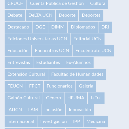
CRUCH
Cuenta Pública de Gestión
Cultura
Debate
DeLTA UCN
Deporte
Deportes
Destacado
DGE
DIMM
Diplomados
DRI
Ediciones Universitarias UCN
Editorial UCN
Educación
Encuentros UCN
Encuéntrate UCN
Entrevistas
Estudiantes
Ex-Alumnos
Extensión Cultural
Facultad de Humanidades
FEUCN
FPCT
Funcionarios
Galería
Galpón Cultural
Género
HEUMA
I+D+i
IAUCN
IIAM
Inclusión
Innovación
Internacional
Investigación
IPP
Medicina