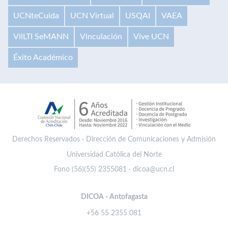
UCNteCuida
UCN Virtual
USQAI
VAEA
VilLTI SeMANN
Vinculación
Vive UCN
Éxito Académico
Derechos Reservados · Dirección de Comunicaciones y Admisión
Universidad Católica del Norte
Fono (56)(55) 2355081 · dicoa@ucn.cl
DICOA - Antofagasta
+56 55 2355 081