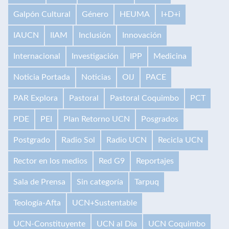
Galpón Cultural
Género
HEUMA
I+D+i
IAUCN
IIAM
Inclusión
Innovación
Internacional
Investigación
IPP
Medicina
Noticia Portada
Noticias
OIJ
PACE
PAR Explora
Pastoral
Pastoral Coquimbo
PCT
PDE
PEI
Plan Retorno UCN
Posgrados
Postgrado
Radio Sol
Radio UCN
Recicla UCN
Rector en los medios
Red G9
Reportajes
Sala de Prensa
Sin categoría
Tarpuq
Teología-Afta
UCN+Sustentable
UCN-Constituyente
UCN al Día
UCN Coquimbo