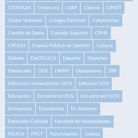
CEITSAZA
Chela Lira
CIAP
Ciencia
CIMET
Ckelar Volcanes
Colegio Electoral
Columnistas
Comité de Dama
Consejo Superior
CPHS
CRUCH
Cuenta Pública de Gestión
Cultura
Debate
DeLTA UCN
Deporte
Deportes
Destacado
DGE
DIMM
Diplomados
DRI
Ediciones Universitarias UCN
Editorial UCN
Educación
Encuentros UCN
Encuéntrate UCN
Entrevistas
Estudiantes
Ex-Alumnos
Extensión Cultural
Facultad de Humanidades
FEUCN
FPCT
Funcionarios
Galería