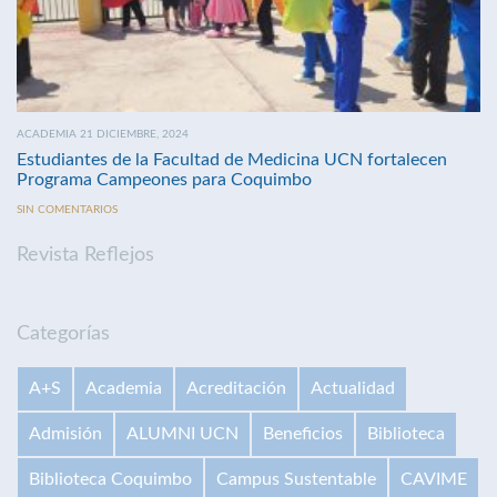
ACADEMIA 21 DICIEMBRE, 2024
Estudiantes de la Facultad de Medicina UCN fortalecen
Programa Campeones para Coquimbo
SIN COMENTARIOS
Revista Reflejos
Categorías
A+S
Academia
Acreditación
Actualidad
Admisión
ALUMNI UCN
Beneficios
Biblioteca
Biblioteca Coquimbo
Campus Sustentable
CAVIME