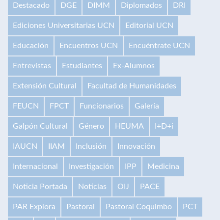
Destacado
DGE
DIMM
Diplomados
DRI
Ediciones Universitarias UCN
Editorial UCN
Educación
Encuentros UCN
Encuéntrate UCN
Entrevistas
Estudiantes
Ex-Alumnos
Extensión Cultural
Facultad de Humanidades
FEUCN
FPCT
Funcionarios
Galería
Galpón Cultural
Género
HEUMA
I+D+i
IAUCN
IIAM
Inclusión
Innovación
Internacional
Investigación
IPP
Medicina
Noticia Portada
Noticias
OIJ
PACE
PAR Explora
Pastoral
Pastoral Coquimbo
PCT