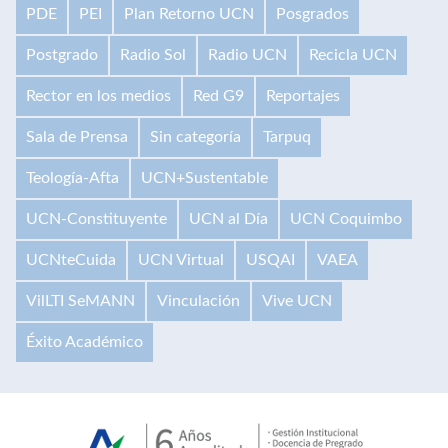
PDE
PEI
Plan Retorno UCN
Posgrados
Postgrado
Radio Sol
Radio UCN
Recicla UCN
Rector en los medios
Red G9
Reportajes
Sala de Prensa
Sin categoría
Tarpuq
Teología-Afta
UCN+Sustentable
UCN-Constituyente
UCN al Día
UCN Coquimbo
UCNteCuida
UCN Virtual
USQAI
VAEA
VilLTI SeMANN
Vinculación
Vive UCN
Éxito Académico