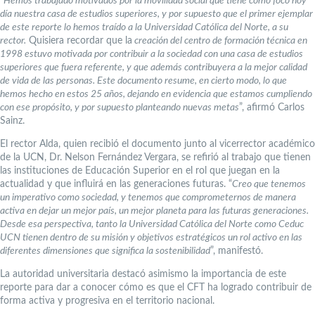
“
Hemos trabajado motivados por la movilidad social que tiene como foco hoy
día nuestra casa de estudios superiores, y por supuesto que el primer ejemplar
de este reporte lo hemos traído a la Universidad Católica del Norte, a su
rector.
Quisiera recordar que la
creación del centro de formación técnica en
1998 estuvo motivada por contribuir a la sociedad con una casa de estudios
superiores que fuera referente, y que además contribuyera a la mejor calidad
de vida de las personas. Este documento resume, en cierto modo, lo que
hemos hecho en estos 25 años, dejando en evidencia que estamos cumpliendo
con ese propósito, y por supuesto planteando nuevas metas
”, afirmó Carlos
Sainz.
El rector Alda, quien recibió el documento junto al vicerrector académico
de la UCN, Dr. Nelson Fernández Vergara, se refirió al trabajo que tienen
las instituciones de Educación Superior en el rol que juegan en la
actualidad y que influirá en las generaciones futuras. “
Creo que tenemos
un imperativo como sociedad, y tenemos que comprometernos de manera
activa en dejar un mejor país, un mejor planeta para las futuras generaciones.
Desde esa perspectiva, tanto la Universidad Católica del Norte como Ceduc
UCN tienen dentro de su misión y objetivos estratégicos un rol activo en las
diferentes dimensiones que significa la sostenibilidad
”, manifestó.
La autoridad universitaria destacó asimismo la importancia de este
reporte para dar a conocer cómo es que el CFT ha logrado contribuir de
forma activa y progresiva en el territorio nacional.