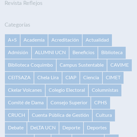
Revista Reflejos
Categorías
A+S
Academia
Acreditación
Actualidad
Admisión
ALUMNI UCN
Beneficios
Biblioteca
Biblioteca Coquimbo
Campus Sustentable
CAVIME
CEITSAZA
Chela Lira
CIAP
Ciencia
CIMET
Ckelar Volcanes
Colegio Electoral
Columnistas
Comité de Dama
Consejo Superior
CPHS
CRUCH
Cuenta Pública de Gestión
Cultura
Debate
DeLTA UCN
Deporte
Deportes