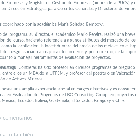
 de Empresas y Magíster en Gestión de Empresas (ambos de la PUCV) y 
 en Dirección Estratégica para Gerentes Generales y Directores de Empre
es coordinado por la académica María Soledad Bembow.
io del programa, su director, el académico Mario Pereira, realizó una breve
ión del curso, haciendo referencia a algunos atributos del mercado de los
 como la localización, la incertidumbre del precio de los metales en el larg
, del riesgo asociado a los proyectos mineros y, por lo mismo, de la impor
 cuanto a manejar herramientas de evaluación de proyectos.
eláustegui Contreras ha sido profesor en diversos programas de pregrado
, entre ellos un MBA de la UTFSM, y profesor del postítulo en Valoración
ción de Activos Mineros.
o posee una amplia experiencia laboral en cargos directivos y es consultor
onal en Evaluación de Proyectos de LBO Consulting Group, en proyectos 
 México, Ecuador, Bolivia, Guatemala, El Salvador, Paraguay y Chile.
 comentarios
ta tu también