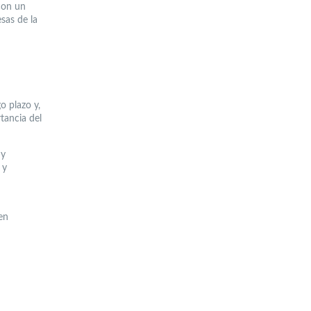
con un
sas de la
o plazo y,
tancia del
 y
 y
en