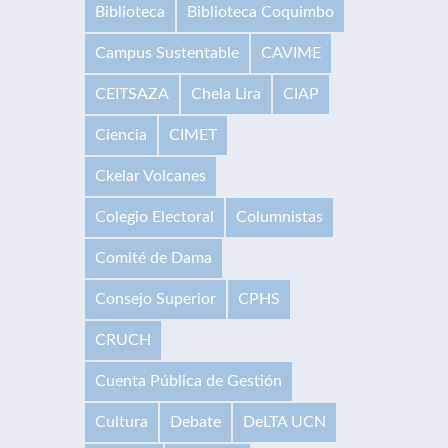
Biblioteca
Biblioteca Coquimbo
Campus Sustentable
CAVIME
CEITSAZA
Chela Lira
CIAP
Ciencia
CIMET
Ckelar Volcanes
Colegio Electoral
Columnistas
Comité de Dama
Consejo Superior
CPHS
CRUCH
Cuenta Pública de Gestión
Cultura
Debate
DeLTA UCN