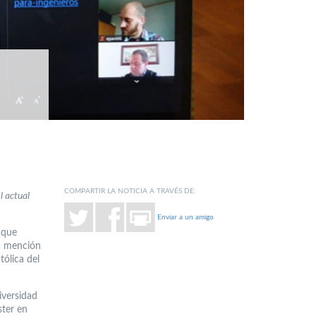
COMPARTIR LA NOTICIA A TRAVÉS DE:
l actual
Enviar a un amigo
 que
ca mención
ólica del
iversidad
ster en