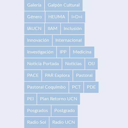
Galería
Galpón Cultural
Género
HEUMA
I+D+i
IAUCN
IIAM
Inclusión
Innovación
Internacional
Investigación
IPP
Medicina
Noticia Portada
Noticias
OIJ
PACE
PAR Explora
Pastoral
Pastoral Coquimbo
PCT
PDE
PEI
Plan Retorno UCN
Posgrados
Postgrado
Radio Sol
Radio UCN