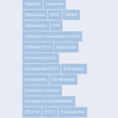
Deporte
Deportes
Destacado
DGE
DIMM
Diplomados
DRI
Ediciones Universitarias UCN
Editorial UCN
Educación
Encuentros UCN
Encuéntrate UCN
Entrevistas
Estudiantes
Ex-Alumnos
Extensión Cultural
Facultad de Humanidades
FEUCN
FPCT
Funcionarios