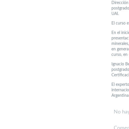
Dirección
postgrado
UAI.
El curso 
En el inic
presentac
minerales,
en general
curso, en
Ignacio B
postgrado
Certifica
El expert
internaci
Argentina,
No hay
Comen