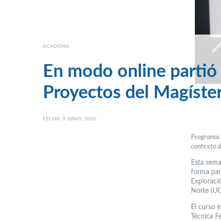
ACADEMIA
En modo online partió
Proyectos del Magíste
FECHA: 9 JUNIO, 2020
Programa h
contexto d
Esta sema
forma par
Exploraci
Norte (UC
El curso 
Técnica F