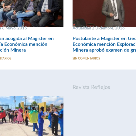
a 6 Mayo, 2015
Actualidad 2 Diciembre, 2016
n acogida al Magíster en
Postulante a Magíster en Geo
ía Económica mención
Económica mención Explorac
ación Minera
Minera aprobó examen de gr
NTARIOS
SIN COMENTARIOS
Revista Reflejos