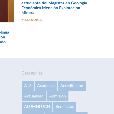
estudiante del Magíster en Geología
Económica Mención Exploración
Minera
2 COMENTARIOS
logía
ión
ado
Categorías
A+S
Academia
Acreditación
Actualidad
Admisión
ALUMNI UCN
Beneficios