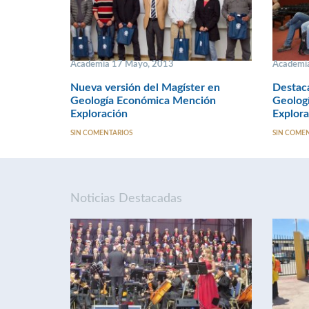
Academia 17 Mayo, 2013
Academi
Nueva versión del Magíster en
Destaca
Geología Económica Mención
Geolog
Exploración
Explor
SIN COMENTARIOS
SIN COME
Noticias Destacadas