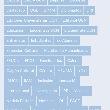
Debate
DeLTA UCN
Deporte
Deportes
Destacado
DGE
DIMM
Diplomados
DRI
Ediciones Universitarias UCN
Editorial UCN
Educación
Encuentros UCN
Encuéntrate UCN
Entrevistas
Estudiantes
Ex-Alumnos
Extensión Cultural
Facultad de Humanidades
FEUCN
FPCT
Funcionarios
Galería
Galpón Cultural
Género
HEUMA
I+D+i
IAUCN
IIAM
Inclusión
Innovación
Internacional
Investigación
IPP
Medicina
Noticia Portada
Noticias
OIJ
PACE