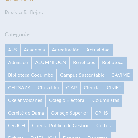
SIN COMENTARIOS
Revista Reflejos
Categorías
A+S
Academia
Acreditación
Actualidad
Admisión
ALUMNI UCN
Beneficios
Biblioteca
Biblioteca Coquimbo
Campus Sustentable
CAVIME
CEITSAZA
Chela Lira
CIAP
Ciencia
CIMET
Ckelar Volcanes
Colegio Electoral
Columnistas
Comité de Dama
Consejo Superior
CPHS
CRUCH
Cuenta Pública de Gestión
Cultura