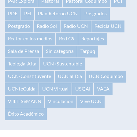
PAR Explora
Pastoral
Pastoral Coquimbo
PCT
PDE
PEI
Plan Retorno UCN
Posgrados
Postgrado
Radio Sol
Radio UCN
Recicla UCN
Rector en los medios
Red G9
Reportajes
Sala de Prensa
Sin categoría
Tarpuq
Teología-Afta
UCN+Sustentable
UCN-Constituyente
UCN al Día
UCN Coquimbo
UCNteCuida
UCN Virtual
USQAI
VAEA
VilLTI SeMANN
Vinculación
Vive UCN
Éxito Académico