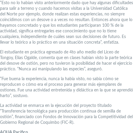
“Esto no lo habían visto anteriormente dado que hay algunas dificultades
para salir a terreno y cuando hacemos visitas a la Universidad Católica
del Norte por ejemplo, donde realizan estas experiencias, no siempre
coincidimos con un desove o a veces no resultan. Entonces ahora que lo
hayamos concretado y que los estudiantes participaran 100 % de la
actividad, significa entregarles ese conocimiento que no lo tiene
cualquiera, independiente de cuáles sean sus decisiones de futuro. Es
llevar lo teórico a lo práctico en una situación concreta”, enfatiza.
El estudiante en práctica egresado de 4to año medio del Liceo de
Tongoy, Elías Ogalde, comenta que en clases habían visto la parte teórica
del desove de ostión, pero no tuvieron la posibilidad de hacer el ejercicio
práctico. “Nunca así manipulando las especies”, aseguró.
“Fue buena la experiencia, nunca la había visto, no sabía cómo se
reproducen o cómo era el proceso para generar más ejemplares de
ostiones. Fue una actividad entretenida y didáctica en la que se aprendió
harto”, sostuvo.
La actividad se enmarca en la ejecución del proyecto titulado
“Transferencia tecnológica para producción continua de semilla de
ostión”, financiado con Fondos de Innovación para la Competitividad del
Gobierno Regional de Coquimbo (FIC-R).
AQUA Pacífico