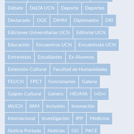
Debate
DeLTA UCN
Deporte
Deportes
Destacado
DGE
DIMM
Diplomados
DRI
Ediciones Universitarias UCN
Editorial UCN
Educación
Encuentros UCN
Encuéntrate UCN
Entrevistas
Estudiantes
Ex-Alumnos
Extensión Cultural
Facultad de Humanidades
FEUCN
FPCT
Funcionarios
Galería
Galpón Cultural
Género
HEUMA
I+D+i
IAUCN
IIAM
Inclusión
Innovación
Internacional
Investigación
IPP
Medicina
Noticia Portada
Noticias
OIJ
PACE