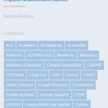
SIN COMENTARIOS
Revista Reflejos
Categorías
A+S
Academia
Acreditación
Actualidad
Admisión
ALUMNI UCN
Beneficios
Biblioteca
Biblioteca Coquimbo
Campus Sustentable
CAVIME
CEITSAZA
Chela Lira
CIAP
Ciencia
CIMET
Ckelar Volcanes
Colegio Electoral
Columnistas
Comité de Dama
Consejo Superior
CPHS
CRUCH
Cuenta Pública de Gestión
Cultura