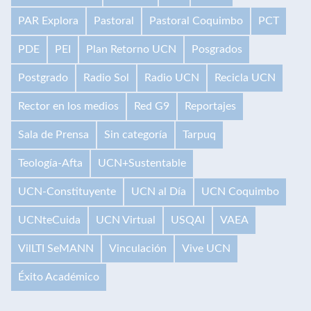
PAR Explora
Pastoral
Pastoral Coquimbo
PCT
PDE
PEI
Plan Retorno UCN
Posgrados
Postgrado
Radio Sol
Radio UCN
Recicla UCN
Rector en los medios
Red G9
Reportajes
Sala de Prensa
Sin categoría
Tarpuq
Teología-Afta
UCN+Sustentable
UCN-Constituyente
UCN al Día
UCN Coquimbo
UCNteCuida
UCN Virtual
USQAI
VAEA
VilLTI SeMANN
Vinculación
Vive UCN
Éxito Académico