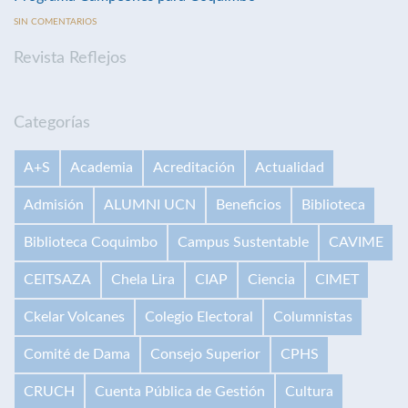
SIN COMENTARIOS
Revista Reflejos
Categorías
A+S
Academia
Acreditación
Actualidad
Admisión
ALUMNI UCN
Beneficios
Biblioteca
Biblioteca Coquimbo
Campus Sustentable
CAVIME
CEITSAZA
Chela Lira
CIAP
Ciencia
CIMET
Ckelar Volcanes
Colegio Electoral
Columnistas
Comité de Dama
Consejo Superior
CPHS
CRUCH
Cuenta Pública de Gestión
Cultura