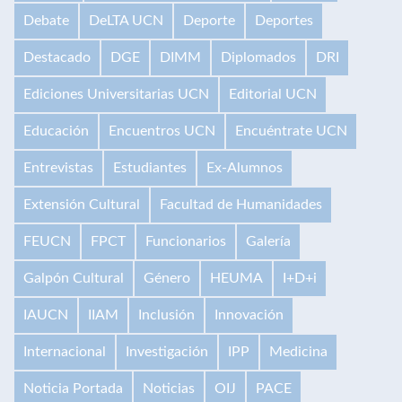
Debate
DeLTA UCN
Deporte
Deportes
Destacado
DGE
DIMM
Diplomados
DRI
Ediciones Universitarias UCN
Editorial UCN
Educación
Encuentros UCN
Encuéntrate UCN
Entrevistas
Estudiantes
Ex-Alumnos
Extensión Cultural
Facultad de Humanidades
FEUCN
FPCT
Funcionarios
Galería
Galpón Cultural
Género
HEUMA
I+D+i
IAUCN
IIAM
Inclusión
Innovación
Internacional
Investigación
IPP
Medicina
Noticia Portada
Noticias
OIJ
PACE