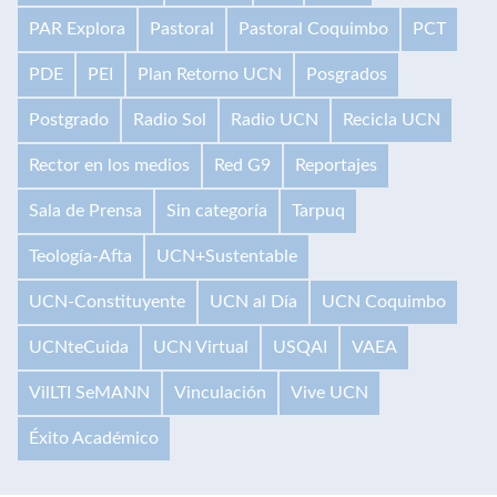
PAR Explora
Pastoral
Pastoral Coquimbo
PCT
PDE
PEI
Plan Retorno UCN
Posgrados
Postgrado
Radio Sol
Radio UCN
Recicla UCN
Rector en los medios
Red G9
Reportajes
Sala de Prensa
Sin categoría
Tarpuq
Teología-Afta
UCN+Sustentable
UCN-Constituyente
UCN al Día
UCN Coquimbo
UCNteCuida
UCN Virtual
USQAI
VAEA
VilLTI SeMANN
Vinculación
Vive UCN
Éxito Académico