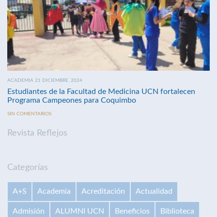
ACADEMIA 21 DICIEMBRE, 2024
Estudiantes de la Facultad de Medicina UCN fortalecen
Programa Campeones para Coquimbo
SIN COMENTARIOS
Revista Reflejos
Categorías
A+S
Academia
Acreditación
Actualidad
Admisión
ALUMNI UCN
Beneficios
Biblioteca