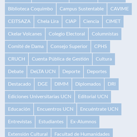
Biblioteca Coquimbo
Campus Sustentable
CAVIME
CEITSAZA
Chela Lira
CIAP
Ciencia
CIMET
Ckelar Volcanes
Colegio Electoral
Columnistas
Comité de Dama
Consejo Superior
CPHS
CRUCH
Cuenta Pública de Gestión
Cultura
Debate
DeLTA UCN
Deporte
Deportes
Destacado
DGE
DIMM
Diplomados
DRI
Ediciones Universitarias UCN
Editorial UCN
Educación
Encuentros UCN
Encuéntrate UCN
Entrevistas
Estudiantes
Ex-Alumnos
Extensión Cultural
Facultad de Humanidades