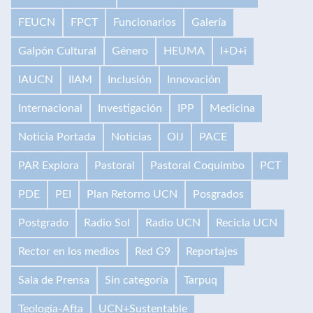
FEUCN
FPCT
Funcionarios
Galería
Galpón Cultural
Género
HEUMA
I+D+i
IAUCN
IIAM
Inclusión
Innovación
Internacional
Investigación
IPP
Medicina
Noticia Portada
Noticias
OIJ
PACE
PAR Explora
Pastoral
Pastoral Coquimbo
PCT
PDE
PEI
Plan Retorno UCN
Posgrados
Postgrado
Radio Sol
Radio UCN
Recicla UCN
Rector en los medios
Red G9
Reportajes
Sala de Prensa
Sin categoría
Tarpuq
Teología-Afta
UCN+Sustentable