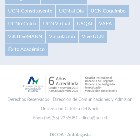
UCN-Constituyente
UCN al Día
UCN Coquimbo
UCNteCuida
UCN Virtual
USQAI
VAEA
VilLTI SeMANN
Vinculación
Vive UCN
Éxito Académico
Derechos Reservados · Dirección de Comunicaciones y Admisión
Universidad Católica del Norte
Fono (56)(55) 2355081 · dicoa@ucn.cl
DICOA - Antofagasta