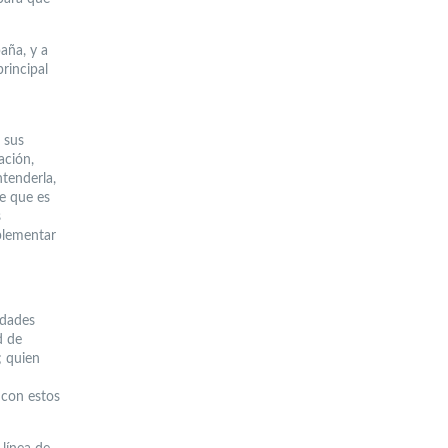
aña, y a
rincipal
 sus
ación,
ntenderla,
te que es
s
plementar
idades
d de
; quien
 con estos