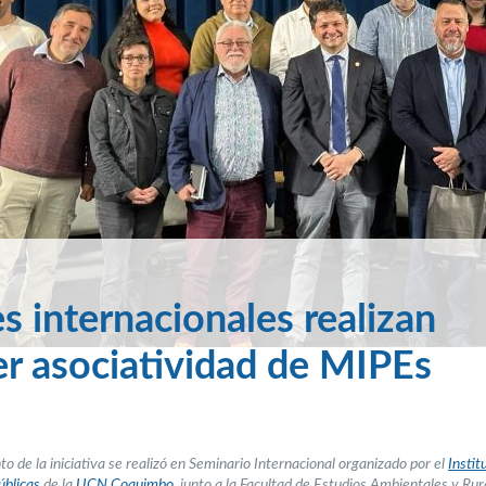
s internacionales realizan
er asociatividad de MIPEs
o de la iniciativa se realizó en Seminario Internacional organizado por el
Instit
úblicas
de la
UCN Coquimbo
, junto a la Facultad de Estudios Ambientales y Rur