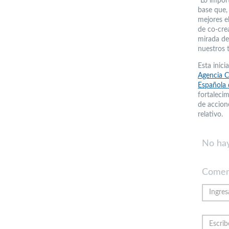
“Lo impor
base que,
mejores e
de co-crea
mirada de
nuestros t
Esta inic
Agencia C
Española 
fortaleci
de accion
relativo.
No hay
Comen