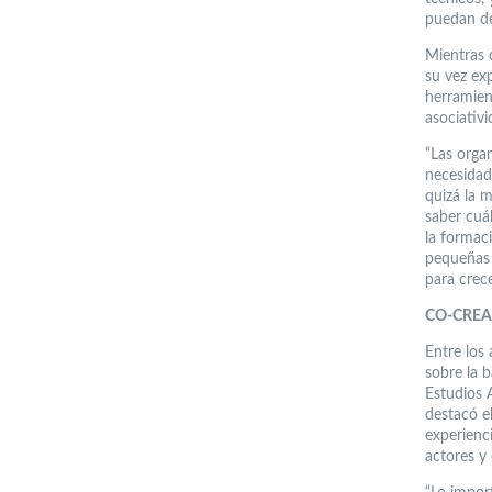
puedan de
Mientras 
su vez ex
herramien
asociativi
“Las orga
necesidad
quizá la 
saber cuá
la formac
pequeñas 
para crece
CO-CREA
Entre los
sobre la 
Estudios 
destacó el
experienc
actores y 