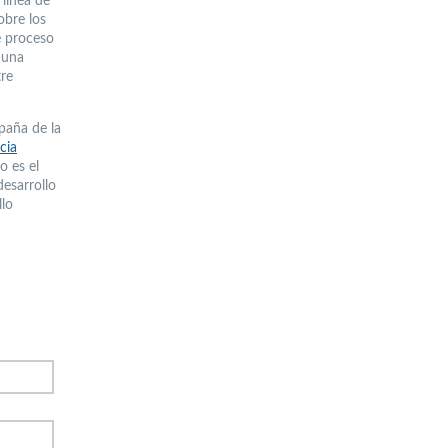
línea de
obre los
e proceso
 una
re
paña de la
cia
o es el
desarrollo
llo