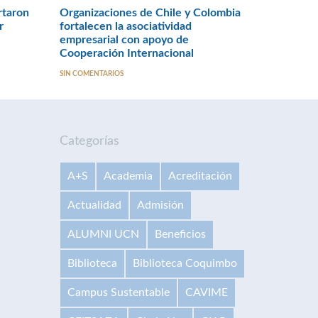
rtaron
Organizaciones de Chile y Colombia
r
fortalecen la asociatividad
empresarial con apoyo de
Cooperación Internacional
SIN COMENTARIOS
Categorías
A+S
Academia
Acreditación
Actualidad
Admisión
ALUMNI UCN
Beneficios
Biblioteca
Biblioteca Coquimbo
Campus Sustentable
CAVIME