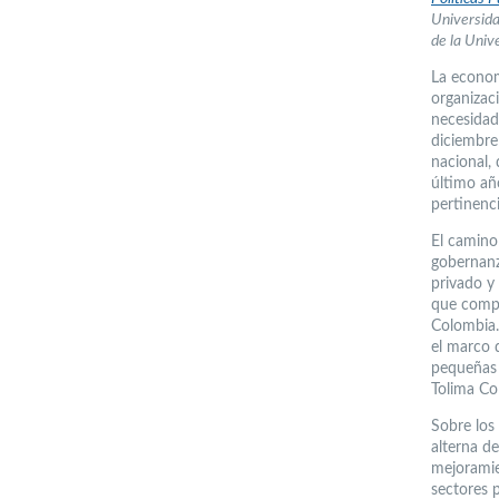
Universida
de la Univ
La econom
organizac
necesidad
diciembre
nacional,
último añ
pertinenc
El camino 
gobernanz
privado y
que compa
Colombia.
el marco 
pequeñas 
Tolima Co
Sobre los 
alterna d
mejoramie
sectores 