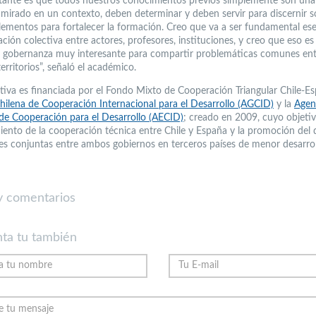
tante es que todos nuestros conocimientos previos simplemente son una 
 mirado en un contexto, deben determinar y deben servir para discernir s
lementos para fortalecer la formación. Creo que va a ser fundamental es
ción colectiva entre actores, profesores, instituciones, y creo que eso es
 gobernanza muy interesante para compartir problemáticas comunes ent
erritorios”, señaló el académico.
iativa es financiada por el Fondo Mixto de Cooperación Triangular Chile-Es
hilena de Cooperación Internacional para el Desarrollo (AGCID)
y la
Agen
de Cooperación para el Desarrollo (AECID)
; creado en 2009, cuyo objetiv
miento de la cooperación técnica entre Chile y España y la promoción del 
es conjuntas entre ambos gobiernos en terceros países de menor desarro
 comentarios
ta tu también