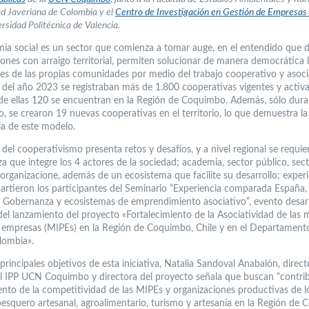
d Javeriana de Colombia y el
Centro de Investigación en Gestión de Empresa
ersidad Politécnica de Valencia.
ía social es un sector que comienza a tomar auge, en el entendido que 
iones con arraigo territorial, permiten solucionar de manera democrática 
es de las propias comunidades por medio del trabajo cooperativo y asoci
 del año 2023 se registraban más de 1.800 cooperativas vigentes y activa
 de ellas 120 se encuentran en la Región de Coquimbo. Además, sólo dura
o, se crearon 19 nuevas cooperativas en el territorio, lo que demuestra la
ia de este modelo.
del cooperativismo presenta retos y desafíos, y a nivel regional se requi
a que integre los 4 actores de la sociedad; academia, sector público, sec
 organizacione, además de un ecosistema que facilite su desarrollo; exper
rtieron los participantes del Seminario “Experiencia comparada España, 
 Gobernanza y ecosistemas de emprendimiento asociativo”, evento desar
del lanzamiento del proyecto «Fortalecimiento de la Asociatividad de las 
empresas (MIPEs) en la Región de Coquimbo, Chile y en el Departament
lombia».
principales objetivos de esta iniciativa, Natalia Sandoval Anabalón, direct
el IPP UCN Coquimbo y directora del proyecto señala que buscan “contrib
nto de la competitividad de las MIPEs y organizaciones productivas de l
pesquero artesanal, agroalimentario, turismo y artesanía en la Región de