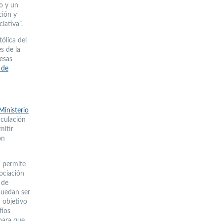
o y un
ción y
iativa”.
tólica del
s de la
esas
 de
Ministerio
iculación
mitir
on
d permite
sociación
 de
puedan ser
 objetivo
fíos
 para que