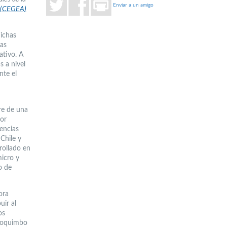
Enviar a un amigo
s (CEGEA)
dichas
las
ativo. A
s a nivel
nte el
ere de una
tor
iencias
Chile y
rollado en
micro y
o de
ora
uir al
os
 Coquimbo