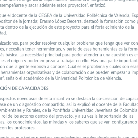
sempeñarse y sacar adelante estos proyectos”, enfatizó.
que el docente de la CEGEA de la Universidad Politécnica de Valencia, Esp
positor de la jornada; Erasmo López Becerra, destacó la formación como p
ta dentro de la ejecución de este proyecto para el fortalecimiento de la
dad.
nizaciones, para poder resolver cualquier problema que tenga que ver con
es, necesitan tener herramientas, y parte de esas herramientas es la form
más básica. La necesidad principal para poder atender a una cuestión es e
l es el origen y poder empezar a trabajar en ello. Hay una parte importan
ión que la gente empieza a conocer. Cuál es el problema y cuáles son esa
herramientas organizativas y de colaboración que pueden empezar a im
r”, señaló el académico de la Universidad Politécnica de Valencia.
CIÓN DE CAPACIDADES
 aspectos novedosos de esta iniciativa se destaca la co-creación de capac
base de un diagnóstico compartido, así lo explicó el docente de la Faculta
Ambientales y Rurales, de la Pontificia Universidad Javeriana de Colombia
 rol de los actores dentro del proyecto, y a su vez la importancia de las
ias, los conocimientos, las miradas y los saberes que se van configurando
con los profesores.