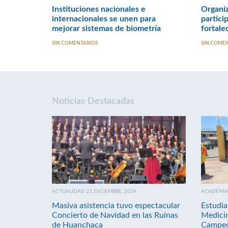
Instituciones nacionales e
Organiz
internacionales se unen para
partici
mejorar sistemas de biometría
fortale
SIN COMENTARIOS
SIN COME
Noticias Destacadas
ACTUALIDAD 21 DICIEMBRE, 2024
ACADEMIA 
Masiva asistencia tuvo espectacular
Estudia
Concierto de Navidad en las Ruinas
Medici
de Huanchaca
Campeo