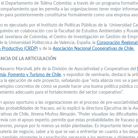
n el Departamento de Tolima Colombia; a través de un programa formativ
compañamiento que les permita a las organizaciones tener mejor informa
ón para posteriormente constituirse formalmente como una empresa asoc
o es ejecutado por el Instituto de Políticas Públicas de la Universidad Ca
uimbo en colaboración con la Facultad de Estudios Ambientales y Rurale
ad Javeriana de Colombia, el Centro de Investigación en Gestión de Empr
e la Universidad Politécnica de Valencia, España, la
Corporación Regional
o Productivo (CRDP)
y de la
Asociación Nacional Cooperativas de Chile.
NCIA DE LA ARTICULACIÓN
Navarro Marshall, jefe de la División de Asociatividad y Cooperativas del
ía, Fomento y Turismo de Chile
, y expositor de seminario, destacó la art
a la ejecución de este proyecto, señalando que “esta alianza nos va a per
jemplos concretos de cómo se puede hacer una buena política pública c
iento adecuado para el fortalecimiento del sector cooperativo”.
 un apoyo oportuno a las organizaciones en el proceso de pre-asociativida
las probabilidades de fracaso, así lo explicó la directora Ejecutiva de la A
ativas de Chile, Jimena Muñoz Almazán. “Poder visualizar las dificultades
evia con el apoyo experto, permite que estas probabilidades de fracaso 
ores, porque por lo menos ya están planteadas. Es importante tener un
ateria de negocio, saber a lo que se van a enfrentar en cuanto a los desa
y también otorgarles la capacitación necesaria a los gestores y dirigentes