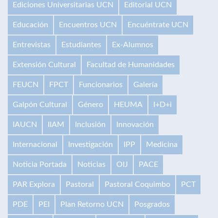
Ediciones Universitarias UCN
Editorial UCN
Educación
Encuentros UCN
Encuéntrate UCN
Entrevistas
Estudiantes
Ex-Alumnos
Extensión Cultural
Facultad de Humanidades
FEUCN
FPCT
Funcionarios
Galería
Galpón Cultural
Género
HEUMA
I+D+i
IAUCN
IIAM
Inclusión
Innovación
Internacional
Investigación
IPP
Medicina
Noticia Portada
Noticias
OIJ
PACE
PAR Explora
Pastoral
Pastoral Coquimbo
PCT
PDE
PEI
Plan Retorno UCN
Posgrados