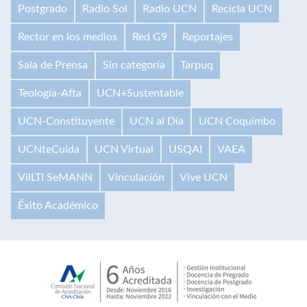
Postgrado
Radio Sol
Radio UCN
Recicla UCN
Rector en los medios
Red G9
Reportajes
Sala de Prensa
Sin categoría
Tarpuq
Teología-Afta
UCN+Sustentable
UCN-Constituyente
UCN al Día
UCN Coquimbo
UCNteCuida
UCN Virtual
USQAI
VAEA
VilLTI SeMANN
Vinculación
Vive UCN
Éxito Académico