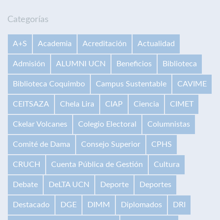
Categorías
A+S
Academia
Acreditación
Actualidad
Admisión
ALUMNI UCN
Beneficios
Biblioteca
Biblioteca Coquimbo
Campus Sustentable
CAVIME
CEITSAZA
Chela Lira
CIAP
Ciencia
CIMET
Ckelar Volcanes
Colegio Electoral
Columnistas
Comité de Dama
Consejo Superior
CPHS
CRUCH
Cuenta Pública de Gestión
Cultura
Debate
DeLTA UCN
Deporte
Deportes
Destacado
DGE
DIMM
Diplomados
DRI