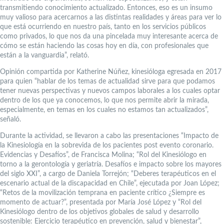
transmitiendo conocimiento actualizado. Entonces, eso es un insumo
muy valioso para acercarnos a las distintas realidades y áreas para ver lo
que está ocurriendo en nuestro país, tanto en los servicios públicos
como privados, lo que nos da una pincelada muy interesante acerca de
cómo se están haciendo las cosas hoy en día, con profesionales que
están a la vanguardia”, relató.
Opinión compartida por Katherine Núñez, kinesióloga egresada en 2017
para quien “hablar de los temas de actualidad sirve para que podamos
tener nuevas perspectivas y nuevos campos laborales a los cuales optar
dentro de los que ya conocemos, lo que nos permite abrir la mirada,
especialmente, en temas en los cuales no estamos tan actualizados”,
señaló.
Durante la actividad, se llevaron a cabo las presentaciones “Impacto de
la Kinesiología en la sobrevida de los pacientes post evento coronario.
Evidencias y Desafíos”, de Francisca Molina; “Rol del Kinesiólogo en
torno a la gerontología y geriatría. Desafíos e impacto sobre los mayores
del siglo XXI”, a cargo de Daniela Torrejón; “Deberes terapéuticos en el
escenario actual de la discapacidad en Chile”, ejecutada por Joan López;
“Retos de la movilización temprana en paciente crítico ¿Siempre es
momento de actuar?”, presentada por María José López y “Rol del
Kinesiólogo dentro de los objetivos globales de salud y desarrollo
sostenible: Ejercicio terapéutico en prevención, salud y bienestar”,