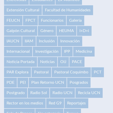
Extensión Cultural
Facultad de Humanidades
FEUCN
FPCT
Funcionarios
Galería
Galpón Cultural
Género
HEUMA
I+D+i
IAUCN
IIAM
Inclusión
Innovación
Internacional
Investigación
IPP
Medicina
Noticia Portada
Noticias
OIJ
PACE
PAR Explora
Pastoral
Pastoral Coquimbo
PCT
PDE
PEI
Plan Retorno UCN
Posgrados
Postgrado
Radio Sol
Radio UCN
Recicla UCN
Rector en los medios
Red G9
Reportajes