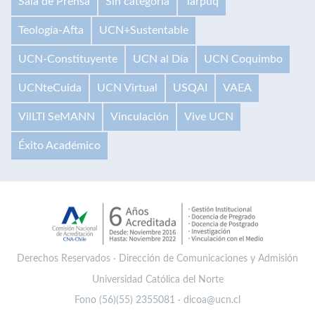
Sala de Prensa
Sin categoría
Tarpuq
Teología-Afta
UCN+Sustentable
UCN-Constituyente
UCN al Día
UCN Coquimbo
UCNteCuida
UCN Virtual
USQAI
VAEA
VilLTI SeMANN
Vinculación
Vive UCN
Éxito Académico
Derechos Reservados · Dirección de Comunicaciones y Admisión
Universidad Católica del Norte
Fono (56)(55) 2355081 · dicoa@ucn.cl