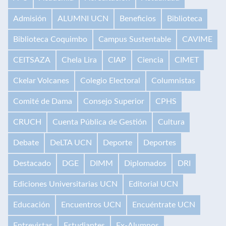
Admisión
ALUMNI UCN
Beneficios
Biblioteca
Biblioteca Coquimbo
Campus Sustentable
CAVIME
CEITSAZA
Chela Lira
CIAP
Ciencia
CIMET
Ckelar Volcanes
Colegio Electoral
Columnistas
Comité de Dama
Consejo Superior
CPHS
CRUCH
Cuenta Pública de Gestión
Cultura
Debate
DeLTA UCN
Deporte
Deportes
Destacado
DGE
DIMM
Diplomados
DRI
Ediciones Universitarias UCN
Editorial UCN
Educación
Encuentros UCN
Encuéntrate UCN
Entrevistas
Estudiantes
Ex-Alumnos