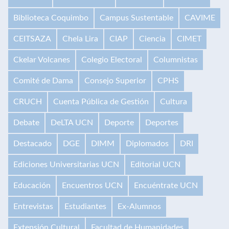
Biblioteca Coquimbo
Campus Sustentable
CAVIME
CEITSAZA
Chela Lira
CIAP
Ciencia
CIMET
Ckelar Volcanes
Colegio Electoral
Columnistas
Comité de Dama
Consejo Superior
CPHS
CRUCH
Cuenta Pública de Gestión
Cultura
Debate
DeLTA UCN
Deporte
Deportes
Destacado
DGE
DIMM
Diplomados
DRI
Ediciones Universitarias UCN
Editorial UCN
Educación
Encuentros UCN
Encuéntrate UCN
Entrevistas
Estudiantes
Ex-Alumnos
Extensión Cultural
Facultad de Humanidades