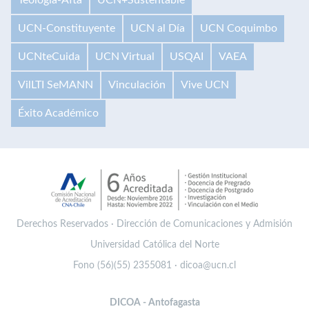
UCN-Constituyente
UCN al Día
UCN Coquimbo
UCNteCuida
UCN Virtual
USQAI
VAEA
VilLTI SeMANN
Vinculación
Vive UCN
Éxito Académico
Derechos Reservados · Dirección de Comunicaciones y Admisión
Universidad Católica del Norte
Fono (56)(55) 2355081 · dicoa@ucn.cl
DICOA - Antofagasta