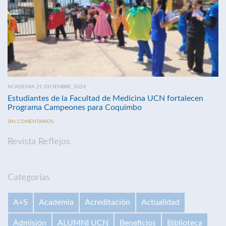
ACADEMIA 21 DICIEMBRE, 2024
Estudiantes de la Facultad de Medicina UCN fortalecen
Programa Campeones para Coquimbo
SIN COMENTARIOS
Revista Reflejos
Categorías
A+S
Academia
Acreditación
Actualidad
Admisión
ALUMNI UCN
Beneficios
Biblioteca