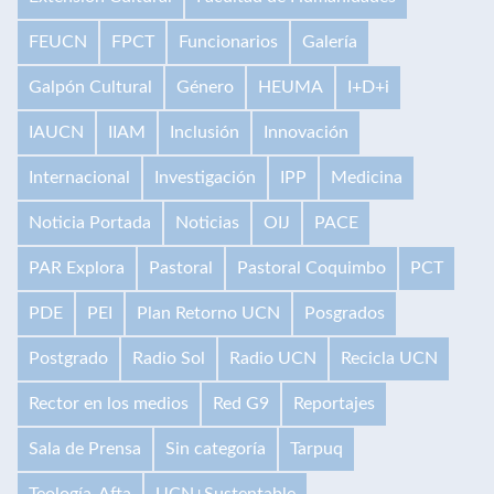
FEUCN
FPCT
Funcionarios
Galería
Galpón Cultural
Género
HEUMA
I+D+i
IAUCN
IIAM
Inclusión
Innovación
Internacional
Investigación
IPP
Medicina
Noticia Portada
Noticias
OIJ
PACE
PAR Explora
Pastoral
Pastoral Coquimbo
PCT
PDE
PEI
Plan Retorno UCN
Posgrados
Postgrado
Radio Sol
Radio UCN
Recicla UCN
Rector en los medios
Red G9
Reportajes
Sala de Prensa
Sin categoría
Tarpuq
Teología-Afta
UCN+Sustentable