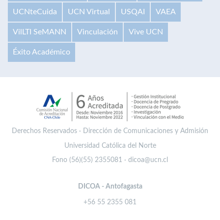
UCNteCuida
UCN Virtual
USQAI
VAEA
VilLTI SeMANN
Vinculación
Vive UCN
Éxito Académico
Derechos Reservados · Dirección de Comunicaciones y Admisión
Universidad Católica del Norte
Fono (56)(55) 2355081 · dicoa@ucn.cl
DICOA - Antofagasta
+56 55 2355 081