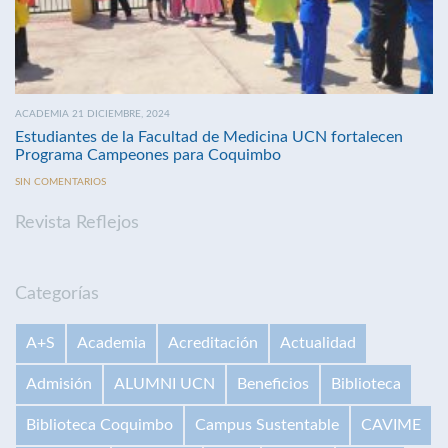
ACADEMIA 21 DICIEMBRE, 2024
Estudiantes de la Facultad de Medicina UCN fortalecen
Programa Campeones para Coquimbo
SIN COMENTARIOS
Revista Reflejos
Categorías
A+S
Academia
Acreditación
Actualidad
Admisión
ALUMNI UCN
Beneficios
Biblioteca
Biblioteca Coquimbo
Campus Sustentable
CAVIME