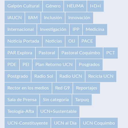
Galpón Cultural
Género
HEUMA
I+D+i
IAUCN
IIAM
Inclusión
Innovación
Internacional
Investigación
IPP
Medicina
Noticia Portada
Noticias
OIJ
PACE
PAR Explora
Pastoral
Pastoral Coquimbo
PCT
PDE
PEI
Plan Retorno UCN
Posgrados
Postgrado
Radio Sol
Radio UCN
Recicla UCN
Rector en los medios
Red G9
Reportajes
Sala de Prensa
Sin categoría
Tarpuq
Teología-Afta
UCN+Sustentable
UCN-Constituyente
UCN al Día
UCN Coquimbo