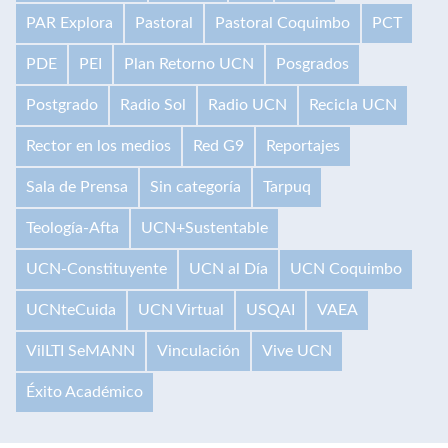
PAR Explora
Pastoral
Pastoral Coquimbo
PCT
PDE
PEI
Plan Retorno UCN
Posgrados
Postgrado
Radio Sol
Radio UCN
Recicla UCN
Rector en los medios
Red G9
Reportajes
Sala de Prensa
Sin categoría
Tarpuq
Teología-Afta
UCN+Sustentable
UCN-Constituyente
UCN al Día
UCN Coquimbo
UCNteCuida
UCN Virtual
USQAI
VAEA
VilLTI SeMANN
Vinculación
Vive UCN
Éxito Académico