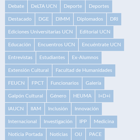
Debate
DeLTA UCN
Deporte
Deportes
Destacado
DGE
DIMM
Diplomados
DRI
Ediciones Universitarias UCN
Editorial UCN
Educación
Encuentros UCN
Encuéntrate UCN
Entrevistas
Estudiantes
Ex-Alumnos
Extensión Cultural
Facultad de Humanidades
FEUCN
FPCT
Funcionarios
Galería
Galpón Cultural
Género
HEUMA
I+D+i
IAUCN
IIAM
Inclusión
Innovación
Internacional
Investigación
IPP
Medicina
Noticia Portada
Noticias
OIJ
PACE