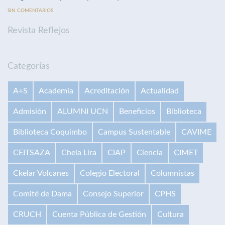
SIN COMENTARIOS
Revista Reflejos
Categorías
A+S
Academia
Acreditación
Actualidad
Admisión
ALUMNI UCN
Beneficios
Biblioteca
Biblioteca Coquimbo
Campus Sustentable
CAVIME
CEITSAZA
Chela Lira
CIAP
Ciencia
CIMET
Ckelar Volcanes
Colegio Electoral
Columnistas
Comité de Dama
Consejo Superior
CPHS
CRUCH
Cuenta Pública de Gestión
Cultura