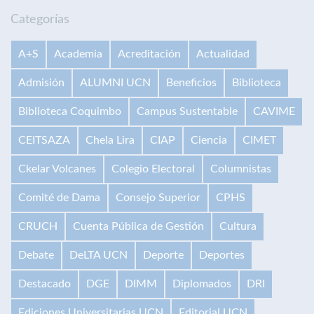
Categorías
A+S
Academia
Acreditación
Actualidad
Admisión
ALUMNI UCN
Beneficios
Biblioteca
Biblioteca Coquimbo
Campus Sustentable
CAVIME
CEITSAZA
Chela Lira
CIAP
Ciencia
CIMET
Ckelar Volcanes
Colegio Electoral
Columnistas
Comité de Dama
Consejo Superior
CPHS
CRUCH
Cuenta Pública de Gestión
Cultura
Debate
DeLTA UCN
Deporte
Deportes
Destacado
DGE
DIMM
Diplomados
DRI
Ediciones Universitarias UCN
Editorial UCN