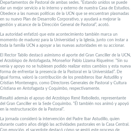
Departamentos de Pastoral de ambas sedes. “Estando unidos se puede
dar un mejor servicio a lo interno y externo de nuestra Casa de Estudios.
Obedece a las nuevas políticas de la UCN que se encuentran plasmadas
en su nuevo Plan de Desarrollo Corporativo, y ayudará a mejorar la
gestión y alcance de la Dirección General de Pastoral”, acotó.
La autoridad enfatizó que este acontecimiento también marca un
momento de madurez para la Universidad y la Iglesia, junto con instar a
toda la familia UCN a apoyar a las nuevas autoridades en su accionar.
El Rector Tabilo destacó asimismo el aporte del Gran Canciller de la UCN,
el Arzobispo de Antofagasta, Monseñor Pablo Lizama Riquelme: “Sin su
venia y apoyo no se hubiesen podido realizar estos cambios y esta nueva
forma de enfrentar la presencia de la Pastoral en la Universidad”. De
igual forma, valoró la contribución de los presbíteros Ibar Astudillo y
Cristian Montenegro, como Directores Generales de Pastoral y Cultura
Cristiana en Antofagasta y Coquimbo, respectivamente.
Resaltó además el apoyo del Arzobispo René Rebolledo, representante
del Gran Canciller en la Sede Coquimbo. “Él también nos animó y apoyó
en la restructuración de la Pastoral”.
La jornada consideró la intervención del Padre Ibar Astudillo, quien
durante cuatro años dirigió las actividades pastorales en la Casa Central.
Con emoción, el sacerdote destacó cómo se gestó este proceso de