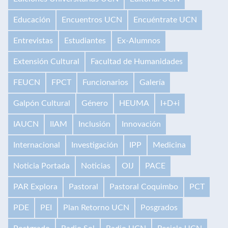
Educación
Encuentros UCN
Encuéntrate UCN
Entrevistas
Estudiantes
Ex-Alumnos
Extensión Cultural
Facultad de Humanidades
FEUCN
FPCT
Funcionarios
Galería
Galpón Cultural
Género
HEUMA
I+D+i
IAUCN
IIAM
Inclusión
Innovación
Internacional
Investigación
IPP
Medicina
Noticia Portada
Noticias
OIJ
PACE
PAR Explora
Pastoral
Pastoral Coquimbo
PCT
PDE
PEI
Plan Retorno UCN
Posgrados