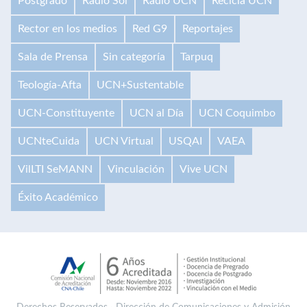
Postgrado
Radio Sol
Radio UCN
Recicla UCN
Rector en los medios
Red G9
Reportajes
Sala de Prensa
Sin categoría
Tarpuq
Teología-Afta
UCN+Sustentable
UCN-Constituyente
UCN al Día
UCN Coquimbo
UCNteCuida
UCN Virtual
USQAI
VAEA
VilLTI SeMANN
Vinculación
Vive UCN
Éxito Académico