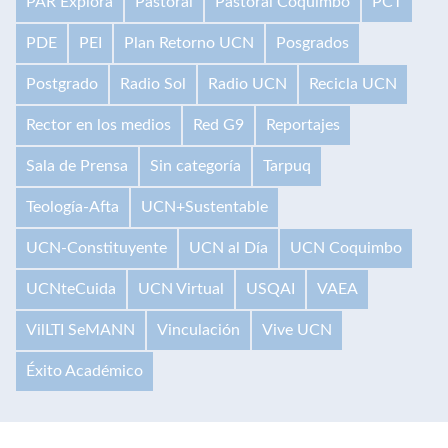
PAR Explora
Pastoral
Pastoral Coquimbo
PCT
PDE
PEI
Plan Retorno UCN
Posgrados
Postgrado
Radio Sol
Radio UCN
Recicla UCN
Rector en los medios
Red G9
Reportajes
Sala de Prensa
Sin categoría
Tarpuq
Teología-Afta
UCN+Sustentable
UCN-Constituyente
UCN al Día
UCN Coquimbo
UCNteCuida
UCN Virtual
USQAI
VAEA
VilLTI SeMANN
Vinculación
Vive UCN
Éxito Académico