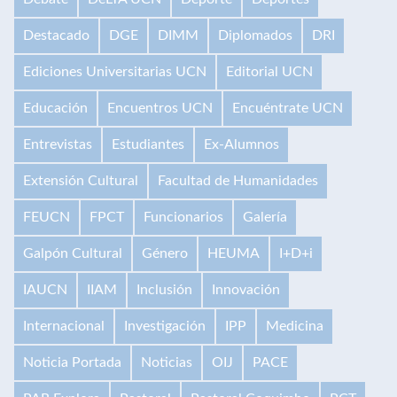
Destacado
DGE
DIMM
Diplomados
DRI
Ediciones Universitarias UCN
Editorial UCN
Educación
Encuentros UCN
Encuéntrate UCN
Entrevistas
Estudiantes
Ex-Alumnos
Extensión Cultural
Facultad de Humanidades
FEUCN
FPCT
Funcionarios
Galería
Galpón Cultural
Género
HEUMA
I+D+i
IAUCN
IIAM
Inclusión
Innovación
Internacional
Investigación
IPP
Medicina
Noticia Portada
Noticias
OIJ
PACE