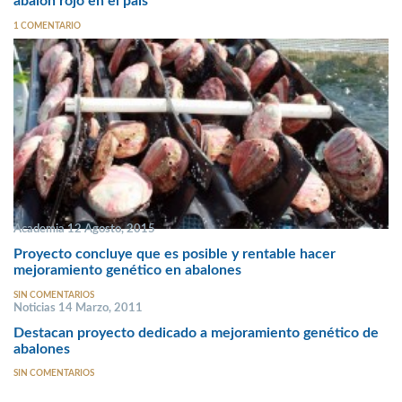
abalón rojo en el país
1 COMENTARIO
Academia 12 Agosto, 2015
Proyecto concluye que es posible y rentable hacer
mejoramiento genético en abalones
SIN COMENTARIOS
Noticias 14 Marzo, 2011
Destacan proyecto dedicado a mejoramiento genético de
abalones
SIN COMENTARIOS