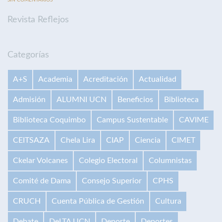
Revista Reflejos
Categorías
A+S
Academia
Acreditación
Actualidad
Admisión
ALUMNI UCN
Beneficios
Biblioteca
Biblioteca Coquimbo
Campus Sustentable
CAVIME
CEITSAZA
Chela Lira
CIAP
Ciencia
CIMET
Ckelar Volcanes
Colegio Electoral
Columnistas
Comité de Dama
Consejo Superior
CPHS
CRUCH
Cuenta Pública de Gestión
Cultura
Debate
DeLTA UCN
Deporte
Deportes