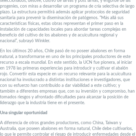
seleccionados, desove, cultivo de larvas y post larvas, y engorde de las
progenies, con miras a desarrollar un programa de cría selectiva de largo
plazo. La estructura permitirá además aplicar protocolos de seguridad
sanitaria para prevenir la diseminación de patógenos. “Más allá sus
características físicas, estas obras representan el primer paso en la
instalación de capacidades locales para abordar tareas complejas en
beneficio del cultivo de los abalones y de acuicultura regional y
nacional”, subrayó Winkler.
En los últimos 20 años, Chile pasó de no poseer abalones en forma
natural, a transformarse en uno de los principales productores de este
recurso a escala mundial. En este sentido, la UCN fue pionera, al iniciar
en 1978 las primeras experiencias para introducir y cultivar el abalón
rojo. Convertir esta especie en un recurso relevante para la acuicultura
nacional ha involucrado a distintas instituciones e investigadores, que
con su esfuerzo han contribuido a dar viabilidad a este cultivo; y
también a diferentes empresas que, con su inversión y compromiso, han
tomados riesgos y afrontado dificultades para alcanzar la posición de
liderazgo que la industria tiene en el presente.
Una singular oportunidad
A diferencia de otros grandes productores, como China, Taiwan y
Australia, que poseen abalones en forma natural, Chile debe cultivarlos,
lo que le permite controlar el riesgo de introducir enfermedades desde el