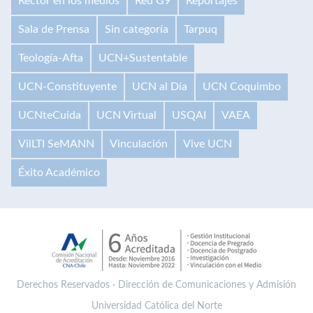
Rector en los medios
Red G9
Reportajes
Sala de Prensa
Sin categoría
Tarpuq
Teología-Afta
UCN+Sustentable
UCN-Constituyente
UCN al Día
UCN Coquimbo
UCNteCuida
UCN Virtual
USQAI
VAEA
VilLTI SeMANN
Vinculación
Vive UCN
Éxito Académico
Derechos Reservados · Dirección de Comunicaciones y Admisión
Universidad Católica del Norte