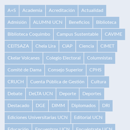
A+S
Academia
Acreditación
Actualidad
Admisión
ALUMNI UCN
Beneficios
Biblioteca
Biblioteca Coquimbo
Campus Sustentable
CAVIME
CEITSAZA
Chela Lira
CIAP
Ciencia
CIMET
Ckelar Volcanes
Colegio Electoral
Columnistas
Comité de Dama
Consejo Superior
CPHS
CRUCH
Cuenta Pública de Gestión
Cultura
Debate
DeLTA UCN
Deporte
Deportes
Destacado
DGE
DIMM
Diplomados
DRI
Ediciones Universitarias UCN
Editorial UCN
Educación
Encuentros UCN
Encuéntrate UCN