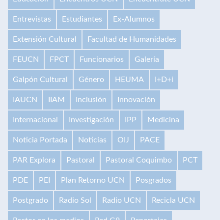
Entrevistas
Estudiantes
Ex-Alumnos
Extensión Cultural
Facultad de Humanidades
FEUCN
FPCT
Funcionarios
Galería
Galpón Cultural
Género
HEUMA
I+D+i
IAUCN
IIAM
Inclusión
Innovación
Internacional
Investigación
IPP
Medicina
Noticia Portada
Noticias
OIJ
PACE
PAR Explora
Pastoral
Pastoral Coquimbo
PCT
PDE
PEI
Plan Retorno UCN
Posgrados
Postgrado
Radio Sol
Radio UCN
Recicla UCN