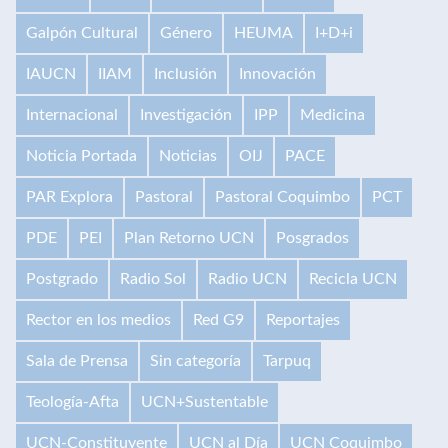
Galpón Cultural
Género
HEUMA
I+D+i
IAUCN
IIAM
Inclusión
Innovación
Internacional
Investigación
IPP
Medicina
Noticia Portada
Noticias
OIJ
PACE
PAR Explora
Pastoral
Pastoral Coquimbo
PCT
PDE
PEI
Plan Retorno UCN
Posgrados
Postgrado
Radio Sol
Radio UCN
Recicla UCN
Rector en los medios
Red G9
Reportajes
Sala de Prensa
Sin categoría
Tarpuq
Teología-Afta
UCN+Sustentable
UCN-Constituyente
UCN al Día
UCN Coquimbo