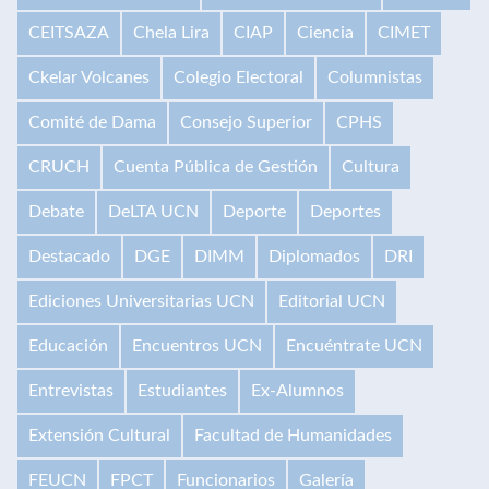
CEITSAZA
Chela Lira
CIAP
Ciencia
CIMET
Ckelar Volcanes
Colegio Electoral
Columnistas
Comité de Dama
Consejo Superior
CPHS
CRUCH
Cuenta Pública de Gestión
Cultura
Debate
DeLTA UCN
Deporte
Deportes
Destacado
DGE
DIMM
Diplomados
DRI
Ediciones Universitarias UCN
Editorial UCN
Educación
Encuentros UCN
Encuéntrate UCN
Entrevistas
Estudiantes
Ex-Alumnos
Extensión Cultural
Facultad de Humanidades
FEUCN
FPCT
Funcionarios
Galería