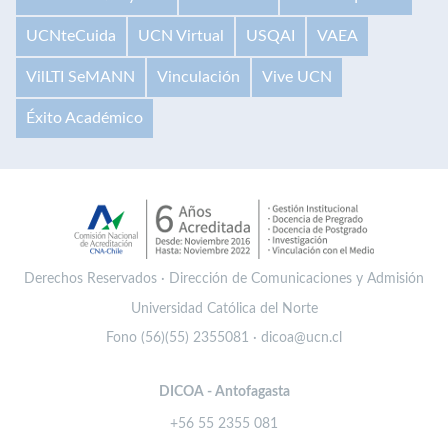
UCNteCuida
UCN Virtual
USQAI
VAEA
VilLTI SeMANN
Vinculación
Vive UCN
Éxito Académico
Derechos Reservados · Dirección de Comunicaciones y Admisión
Universidad Católica del Norte
Fono (56)(55) 2355081 · dicoa@ucn.cl
DICOA - Antofagasta
+56 55 2355 081