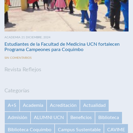
ACADEMIA 21 DICIEMBRE, 2024
Estudiantes de la Facultad de Medicina UCN fortalecen
Programa Campeones para Coquimbo
SIN COMENTARIOS
Revista Reflejos
Categorías
A+S
Academia
Acreditación
Actualidad
Admisión
ALUMNI UCN
Beneficios
Biblioteca
Biblioteca Coquimbo
Campus Sustentable
CAVIME