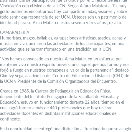
Esta instancia de participación fue valorada por el Director General de
Vinculación con el Medio de la UCN, Sergio Alfaro Malatesta. “Es muy
grato podernos encontrarnos hoy, compartir miradas, visiones y sobre
todo sentir esa resonancia de ser UCN. Ustedes son un patrimonio de
identidad para su Alma Mater en estos sesenta y tres años”, resaltó.
CAMARADERÍA
Humoristas, magos, bailables, agrupaciones artísticas, asados, cenas y
música en vivo, animaron las actividades de los participantes, en una
actividad que se ha transformado en una tradición en la UCN.
“Nos hemos convocado en nuestra Alma Mater, en un esfuerzo por
mantener vivo nuestro espíritu universitario, aquel que nos formó y nos
forjó a fuego en nuestros corazones el valor de la pertenencia”, destacó
Gim Ivy Vega, académico del Centro de Educación a Distancia (CED) de
la UCN y Presidente de la Comisión Organizadora del Encuentro.
Creada en 1965, la Carrera de Pedagogía en Educación Física,
dependiente del Instituto Pedagógico de la Facultad de Filosofía y
Educación, estuvo en funcionamiento durante 22 años, tiempo en el
cual logró formar a más de 440 profesionales que hoy realizan
actividades docentes en distintas instituciones educacionales del
continente.
En la oportunidad se entregó una distinción al funcionario que se acogió