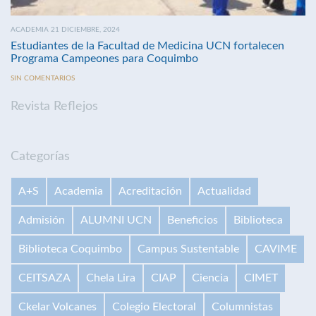
ACADEMIA 21 DICIEMBRE, 2024
Estudiantes de la Facultad de Medicina UCN fortalecen
Programa Campeones para Coquimbo
SIN COMENTARIOS
Revista Reflejos
Categorías
A+S
Academia
Acreditación
Actualidad
Admisión
ALUMNI UCN
Beneficios
Biblioteca
Biblioteca Coquimbo
Campus Sustentable
CAVIME
CEITSAZA
Chela Lira
CIAP
Ciencia
CIMET
Ckelar Volcanes
Colegio Electoral
Columnistas