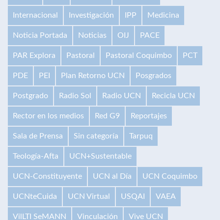
Internacional
Investigación
IPP
Medicina
Noticia Portada
Noticias
OIJ
PACE
PAR Explora
Pastoral
Pastoral Coquimbo
PCT
PDE
PEI
Plan Retorno UCN
Posgrados
Postgrado
Radio Sol
Radio UCN
Recicla UCN
Rector en los medios
Red G9
Reportajes
Sala de Prensa
Sin categoría
Tarpuq
Teología-Afta
UCN+Sustentable
UCN-Constituyente
UCN al Día
UCN Coquimbo
UCNteCuida
UCN Virtual
USQAI
VAEA
VilLTI SeMANN
Vinculación
Vive UCN