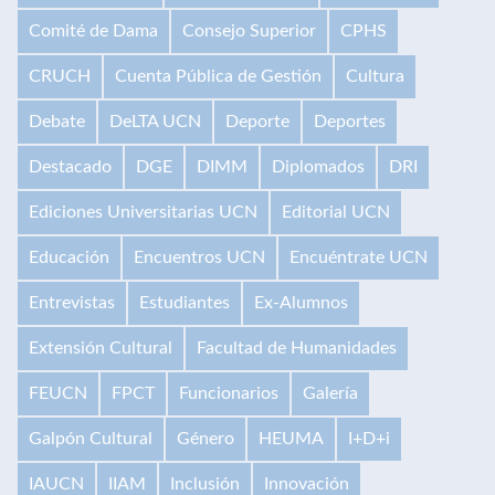
Comité de Dama
Consejo Superior
CPHS
CRUCH
Cuenta Pública de Gestión
Cultura
Debate
DeLTA UCN
Deporte
Deportes
Destacado
DGE
DIMM
Diplomados
DRI
Ediciones Universitarias UCN
Editorial UCN
Educación
Encuentros UCN
Encuéntrate UCN
Entrevistas
Estudiantes
Ex-Alumnos
Extensión Cultural
Facultad de Humanidades
FEUCN
FPCT
Funcionarios
Galería
Galpón Cultural
Género
HEUMA
I+D+i
IAUCN
IIAM
Inclusión
Innovación