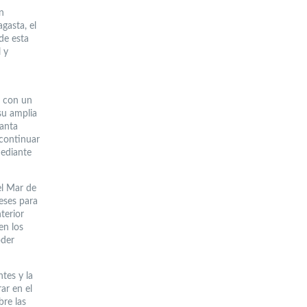
n
gasta, el
de esta
l y
o con un
su amplia
lanta
 continuar
mediante
el Mar de
eses para
terior
en los
oder
ntes y la
ar en el
re las