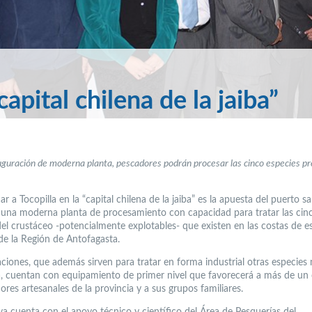
capital chilena de la jaiba”
uguración de moderna planta, pescadores podrán procesar las cinco especies p
r a Tocopilla en la “capital chilena de la jaiba” es la apuesta del puerto sal
 una moderna planta de procesamiento con capacidad para tratar las cin
del crustáceo -potencialmente explotables- que existen en las costas de e
 de la Región de Antofagasta.
aciones, que además sirven para tratar en forma industrial otras especies
a, cuentan con equipamiento de primer nivel que favorecerá a más de un
res artesanales de la provincia y a sus grupos familiares.
iva cuenta con el apoyo técnico y científico del Área de Pesquerías del