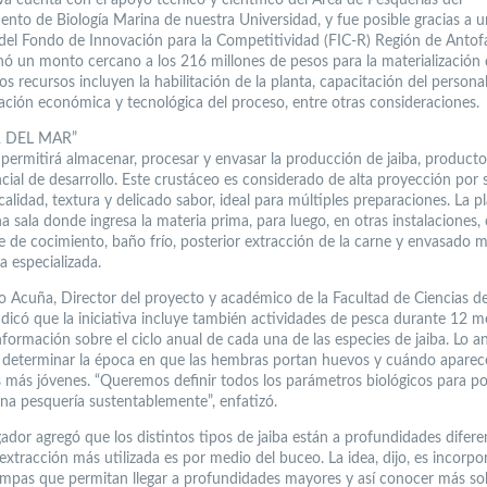
nto de Biología Marina de nuestra Universidad, y fue posible gracias a u
del Fondo de Innovación para la Competitividad (FIC-R) Región de Antofa
nó un monto cercano a los 216 millones de pesos para la materialización 
os recursos incluyen la habilitación de la planta, capacitación del persona
zación económica y tecnológica del proceso, entre otras consideraciones.
 DEL MAR”
o permitirá almacenar, procesar y envasar la producción de jaiba, product
ncial de desarrollo. Este crustáceo es considerado de alta proyección por 
calidad, textura y delicado sabor, ideal para múltiples preparaciones. La p
a sala donde ingresa la materia prima, para luego, en otras instalaciones,
se de cocimiento, baño frío, posterior extracción de la carne y envasado 
a especializada.
zo Acuña, Director del proyecto y académico de la Facultad de Ciencias d
ndicó que la iniciativa incluye también actividades de pesca durante 12 m
formación sobre el ciclo anual de cada una de las especies de jaiba. Lo an
 determinar la época en que las hembras portan huevos y cuándo aparec
s más jóvenes. “Queremos definir todos los parámetros biológicos para p
na pesquería sustentablemente”, enfatizó.
gador agregó que los distintos tipos de jaiba están a profundidades difere
xtracción más utilizada es por medio del buceo. La idea, dijo, es incorpor
ampas que permitan llegar a profundidades mayores y así conocer más sob