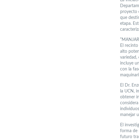
Departame
proyecto 
que desti
etapa. Est
caracteri
“MANJAR
El recint
alto pote
variedad, 
incluye un
con la fa
maquinari
El Dr. En
la UCN, i
obtener in
considera
individuo
manejar u
El investi
forma de e
futuro tr