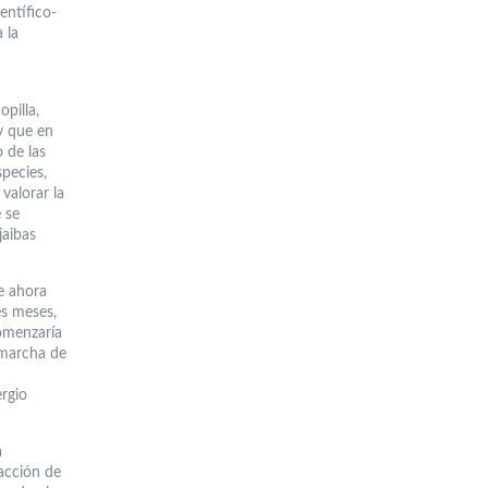
entífico-
 la
pilla,
y que en
 de las
species,
valorar la
 se
jaibas
e ahora
es meses,
comenzaría
 marcha de
ergio
a
racción de