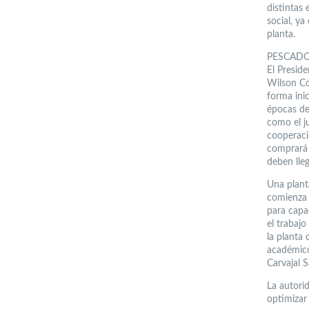
distintas
social, ya
planta.
PESCAD
El Presid
Wilson Co
forma ini
épocas de 
como el ju
cooperaci
comprará 
deben lleg
Una plant
comienza 
para capa
el trabaj
la planta
académico,
Carvajal S
La autori
optimizar 