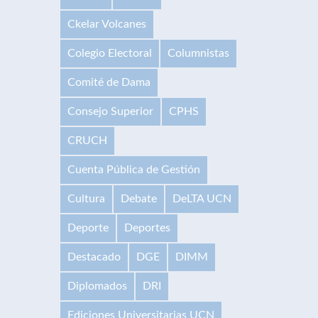
Ckelar Volcanes
Colegio Electoral
Columnistas
Comité de Dama
Consejo Superior
CPHS
CRUCH
Cuenta Pública de Gestión
Cultura
Debate
DeLTA UCN
Deporte
Deportes
Destacado
DGE
DIMM
Diplomados
DRI
Ediciones Universitarias UCN