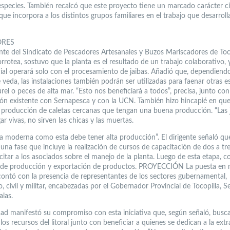
 especies. También recalcó que este proyecto tiene un marcado carácter ci
 que incorpora a los distintos grupos familiares en el trabajo que desarrolla
ORES
ente del Sindicato de Pescadores Artesanales y Buzos Mariscadores de Toco
rrotea, sostuvo que la planta es el resultado de un trabajo colaborativo, 
cial operará solo con el procesamiento de jaibas. Añadió que, dependiendo
veda, las instalaciones también podrán ser utilizadas para faenar otras e
rel o peces de alta mar. “Esto nos beneficiará a todos”, precisa, junto con 
ón existente con Sernapesca y con la UCN. También hizo hincapié en que
producción de caletas cercanas que tengan una buena producción. “Las 
ar vivas, no sirven las chicas y las muertas.
a moderna como esta debe tener alta producción”. El dirigente señaló qu
una fase que incluye la realización de cursos de capacitación de dos a tr
citar a los asociados sobre el manejo de la planta. Luego de esta etapa, 
o de producción y exportación de productos. PROYECCIÓN La puesta en
 contó con la presencia de representantes de los sectores gubernamental,
 civil y militar, encabezadas por el Gobernador Provincial de Tocopilla, S
alas.
dad manifestó su compromiso con esta iniciativa que, según señaló, busc
los recursos del litoral junto con beneficiar a quienes se dedican a la ext