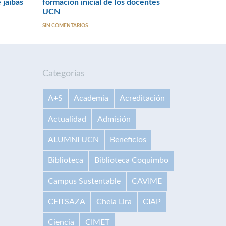
 jaibas
formación inicial de los docentes
UCN
SIN COMENTARIOS
Categorías
A+S
Academia
Acreditación
Actualidad
Admisión
ALUMNI UCN
Beneficios
Biblioteca
Biblioteca Coquimbo
Campus Sustentable
CAVIME
CEITSAZA
Chela Lira
CIAP
Ciencia
CIMET