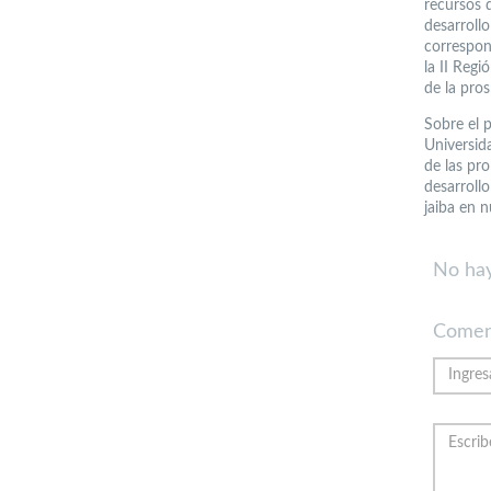
recursos 
desarroll
correspon
la II Regi
de la pro
Sobre el p
Universid
de las pr
desarrollo
jaiba en n
No hay
Comen