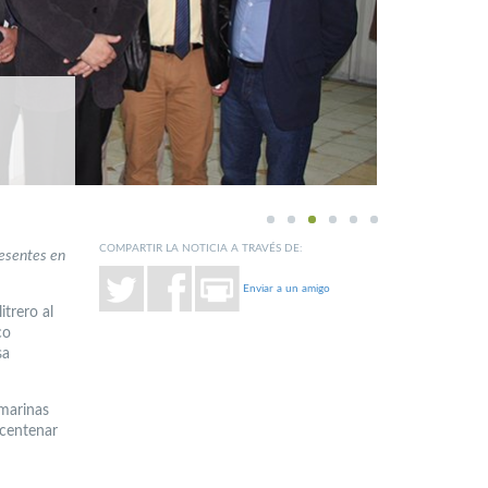
1
2
3
4
5
6
COMPARTIR LA NOTICIA A TRAVÉS DE:
resentes en
Enviar a un amigo
itrero al
co
sa
 marinas
 centenar