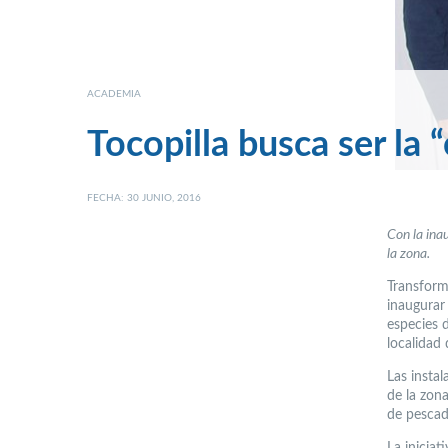
ACADEMIA
Tocopilla busca ser la “
FECHA: 30 JUNIO, 2016
Con la ina
la zona.
Transforma
inaugurar
especies 
localidad
Las instal
de la zon
de pescado
La iniciat