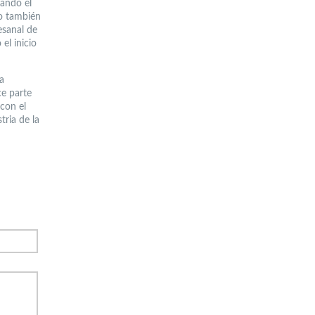
nando el
to también
esanal de
el inicio
a
ce parte
con el
tria de la