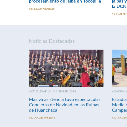
procesamiento de jaiba en Tocopilla
jaibas 
la UCN
SIN COMENTARIOS
1 COMENT
Noticias Destacadas
ACTUALIDAD 21 DICIEMBRE, 2024
ACADEMIA 
Masiva asistencia tuvo espectacular
Estudia
Concierto de Navidad en las Ruinas
Medici
de Huanchaca
Campeo
SIN COMENTARIOS
SIN COME