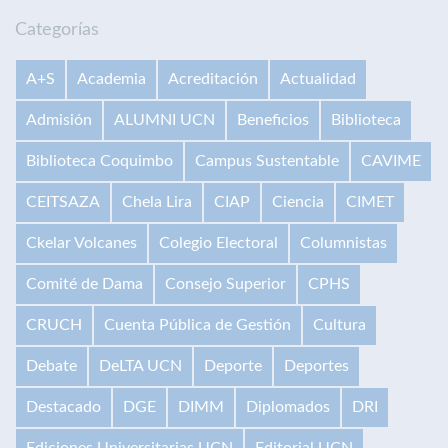
Categorías
A+S
Academia
Acreditación
Actualidad
Admisión
ALUMNI UCN
Beneficios
Biblioteca
Biblioteca Coquimbo
Campus Sustentable
CAVIME
CEITSAZA
Chela Lira
CIAP
Ciencia
CIMET
Ckelar Volcanes
Colegio Electoral
Columnistas
Comité de Dama
Consejo Superior
CPHS
CRUCH
Cuenta Pública de Gestión
Cultura
Debate
DeLTA UCN
Deporte
Deportes
Destacado
DGE
DIMM
Diplomados
DRI
Ediciones Universitarias UCN
Editorial UCN