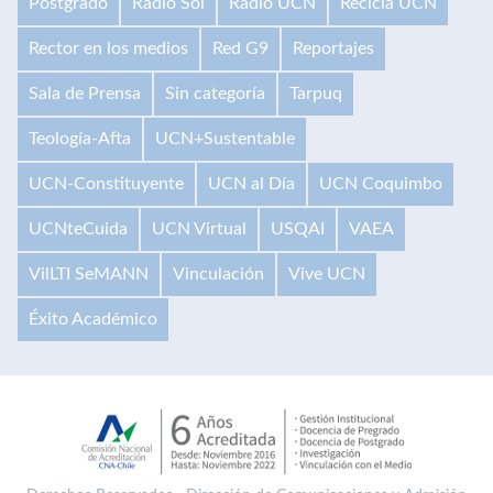
Postgrado
Radio Sol
Radio UCN
Recicla UCN
Rector en los medios
Red G9
Reportajes
Sala de Prensa
Sin categoría
Tarpuq
Teología-Afta
UCN+Sustentable
UCN-Constituyente
UCN al Día
UCN Coquimbo
UCNteCuida
UCN Virtual
USQAI
VAEA
VilLTI SeMANN
Vinculación
Vive UCN
Éxito Académico