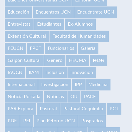
Educación
Encuentros UCN
Encuéntrate UCN
Entrevistas
Estudiantes
Ex-Alumnos
Extensión Cultural
Facultad de Humanidades
FEUCN
FPCT
Funcionarios
Galería
Galpón Cultural
Género
HEUMA
I+D+i
IAUCN
IIAM
Inclusión
Innovación
Internacional
Investigación
IPP
Medicina
Noticia Portada
Noticias
OIJ
PACE
PAR Explora
Pastoral
Pastoral Coquimbo
PCT
PDE
PEI
Plan Retorno UCN
Posgrados