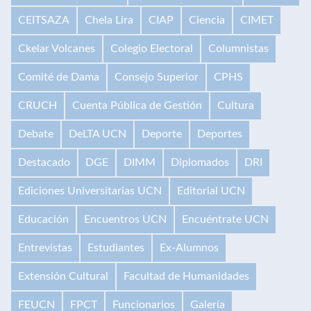
CEITSAZA
Chela Lira
CIAP
Ciencia
CIMET
Ckelar Volcanes
Colegio Electoral
Columnistas
Comité de Dama
Consejo Superior
CPHS
CRUCH
Cuenta Pública de Gestión
Cultura
Debate
DeLTA UCN
Deporte
Deportes
Destacado
DGE
DIMM
Diplomados
DRI
Ediciones Universitarias UCN
Editorial UCN
Educación
Encuentros UCN
Encuéntrate UCN
Entrevistas
Estudiantes
Ex-Alumnos
Extensión Cultural
Facultad de Humanidades
FEUCN
FPCT
Funcionarios
Galería