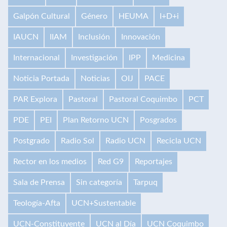
Galpón Cultural
Género
HEUMA
I+D+i
IAUCN
IIAM
Inclusión
Innovación
Internacional
Investigación
IPP
Medicina
Noticia Portada
Noticias
OIJ
PACE
PAR Explora
Pastoral
Pastoral Coquimbo
PCT
PDE
PEI
Plan Retorno UCN
Posgrados
Postgrado
Radio Sol
Radio UCN
Recicla UCN
Rector en los medios
Red G9
Reportajes
Sala de Prensa
Sin categoría
Tarpuq
Teología-Afta
UCN+Sustentable
UCN-Constituyente
UCN al Día
UCN Coquimbo