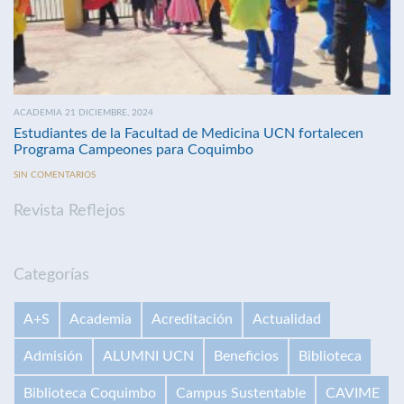
ACADEMIA 21 DICIEMBRE, 2024
Estudiantes de la Facultad de Medicina UCN fortalecen
Programa Campeones para Coquimbo
SIN COMENTARIOS
Revista Reflejos
Categorías
A+S
Academia
Acreditación
Actualidad
Admisión
ALUMNI UCN
Beneficios
Biblioteca
Biblioteca Coquimbo
Campus Sustentable
CAVIME