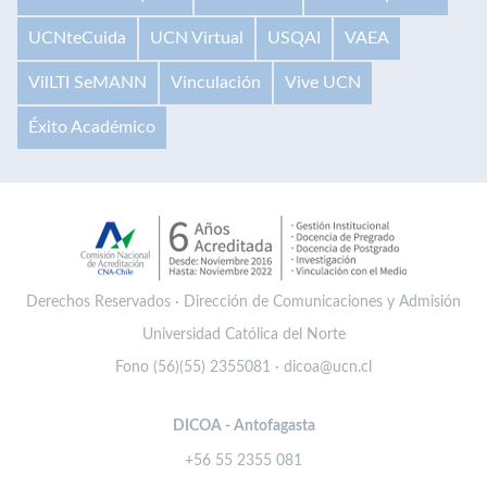
UCNteCuida
UCN Virtual
USQAI
VAEA
VilLTI SeMANN
Vinculación
Vive UCN
Éxito Académico
Derechos Reservados · Dirección de Comunicaciones y Admisión
Universidad Católica del Norte
Fono (56)(55) 2355081 · dicoa@ucn.cl
DICOA - Antofagasta
+56 55 2355 081